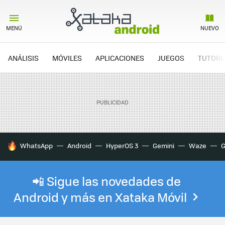
MENÚ
NUEVO
ANÁLISIS
MÓVILES
APLICACIONES
JUEGOS
TUTORI
HOY SE HABLA DE
WhatsApp
Android
HyperOS 3
Gemini
Waze
G
📲 Sigue las novedades de
Android y más en Xataka Móvil