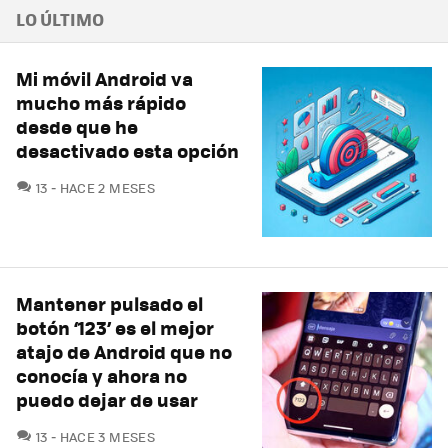
LO ÚLTIMO
Mi móvil Android va
mucho más rápido
desde que he
desactivado esta opción
COMENTARIOS
13
HACE 2 MESES
Mantener pulsado el
botón ‘123’ es el mejor
atajo de Android que no
conocía y ahora no
puedo dejar de usar
COMENTARIOS
13
HACE 3 MESES