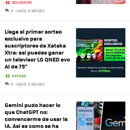
3DJUEGOS
COMENTARIOS
0
HACE 5 MESES
Llega el primer sorteo
exclusivo para
suscriptores de Xataka
Xtra: así puedes ganar
un televisor LG QNED evo
AI de 75”
XATAKA
COMENTARIOS
0
HACE 5 MESES
Gemini pudo hacer lo
que ChatGPT no:
convencerme de usar la
IA. Así es como se ha