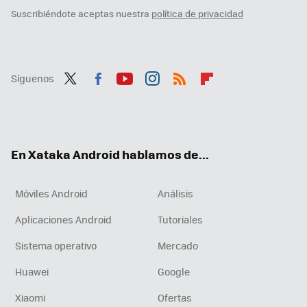
Suscribiéndote aceptas nuestra
política de privacidad
Síguenos
Twit
Fac
You
Inst
RSS
Flip
ter
ebo
tub
agr
boa
ok
e
am
rd
En Xataka Android hablamos de...
Móviles Android
Análisis
Aplicaciones Android
Tutoriales
Sistema operativo
Mercado
Huawei
Google
Xiaomi
Ofertas