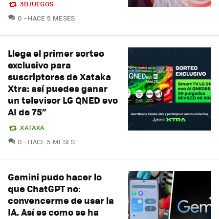
3DJUEGOS
COMENTARIOS
0
HACE 5 MESES
Llega el primer sorteo
exclusivo para
suscriptores de Xataka
Xtra: así puedes ganar
un televisor LG QNED evo
AI de 75”
XATAKA
COMENTARIOS
0
HACE 5 MESES
Gemini pudo hacer lo
que ChatGPT no:
convencerme de usar la
IA. Así es como se ha