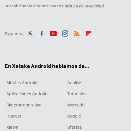
Suscribiéndote aceptas nuestra
política de privacidad
Síguenos
Twit
Fac
You
Inst
RSS
Flip
ter
ebo
tub
agr
boa
ok
e
am
rd
En Xataka Android hablamos de...
Móviles Android
Análisis
Aplicaciones Android
Tutoriales
Sistema operativo
Mercado
Huawei
Google
Xiaomi
Ofertas