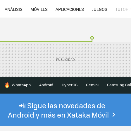
ANÁLISIS
MÓVILES
APLICACIONES
JUEGOS
TUTORI
HOY SE HABLA DE
WhatsApp
Android
HyperOS
Gemini
Samsung Gal
📲 Sigue las novedades de
Android y más en Xataka Móvil