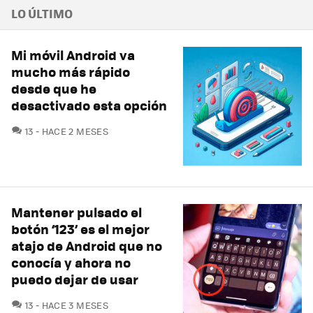
LO ÚLTIMO
Mi móvil Android va
mucho más rápido
desde que he
desactivado esta opción
COMENTARIOS
13
HACE 2 MESES
Mantener pulsado el
botón ‘123’ es el mejor
atajo de Android que no
conocía y ahora no
puedo dejar de usar
COMENTARIOS
13
HACE 3 MESES