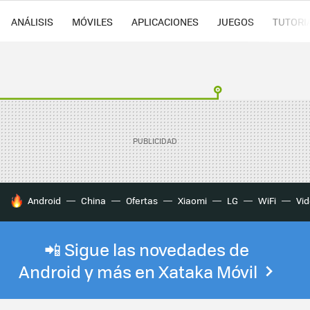
ANÁLISIS
MÓVILES
APLICACIONES
JUEGOS
TUTORI
HOY SE HABLA DE
Android
China
Ofertas
Xiaomi
LG
WiFi
Vi
📲 Sigue las novedades de
Android y más en Xataka Móvil