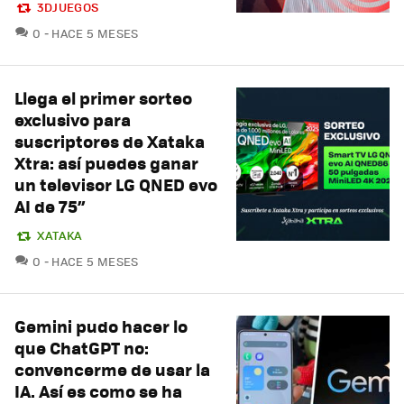
3DJUEGOS
COMENTARIOS
0
HACE 5 MESES
Llega el primer sorteo
exclusivo para
suscriptores de Xataka
Xtra: así puedes ganar
un televisor LG QNED evo
AI de 75”
XATAKA
COMENTARIOS
0
HACE 5 MESES
Gemini pudo hacer lo
que ChatGPT no:
convencerme de usar la
IA. Así es como se ha