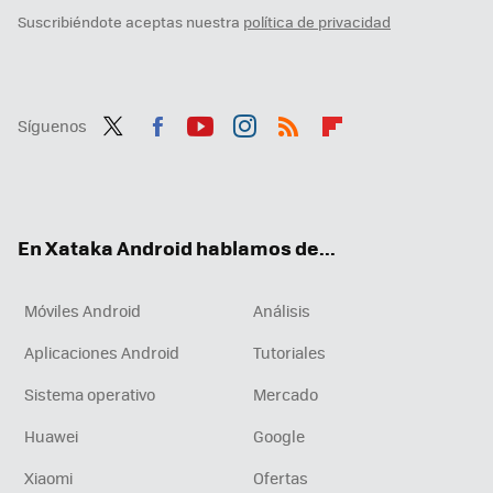
Suscribiéndote aceptas nuestra
política de privacidad
Síguenos
Twit
Fac
You
Inst
RSS
Flip
ter
ebo
tub
agr
boa
ok
e
am
rd
En Xataka Android hablamos de...
Móviles Android
Análisis
Aplicaciones Android
Tutoriales
Sistema operativo
Mercado
Huawei
Google
Xiaomi
Ofertas