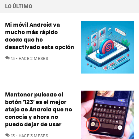
LO ÚLTIMO
Mi móvil Android va
mucho más rápido
desde que he
desactivado esta opción
COMENTARIOS
13
HACE 2 MESES
Mantener pulsado el
botón ‘123’ es el mejor
atajo de Android que no
conocía y ahora no
puedo dejar de usar
COMENTARIOS
13
HACE 3 MESES