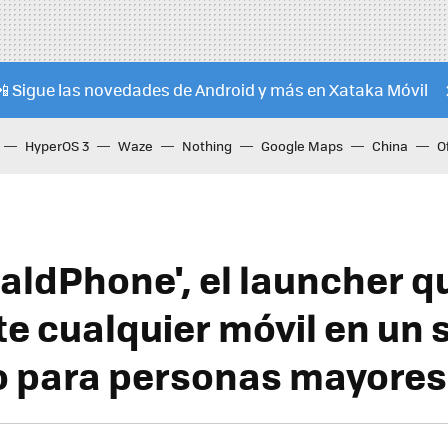
📲 Sigue las novedades de Android y más en Xataka Móvil
HyperOS 3
Waze
Nothing
Google Maps
China
O
BaldPhone', el launcher q
e cualquier móvil en un 
o para personas mayores