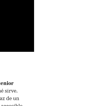
senior
é sirve.
faz de un
accesible.