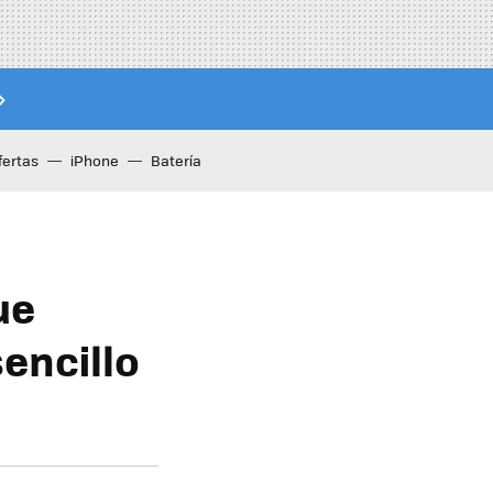
fertas
iPhone
Batería
ue
sencillo