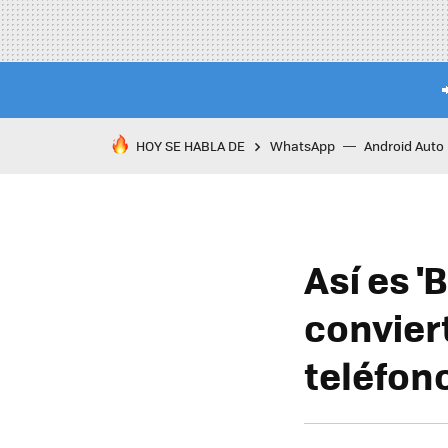
HOY SE HABLA DE
WhatsApp
Android Auto
Así es '
conviert
teléfon