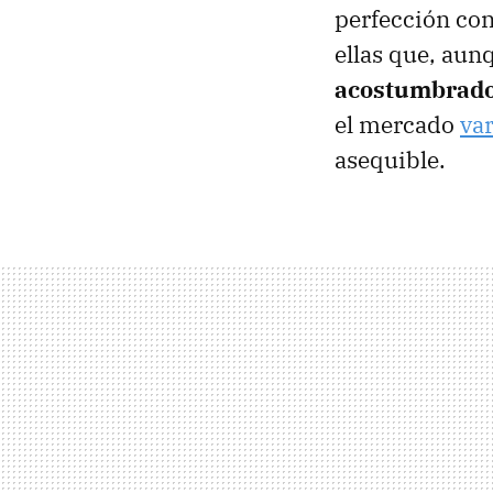
perfección co
ellas que, au
acostumbrados
el mercado
va
asequible.