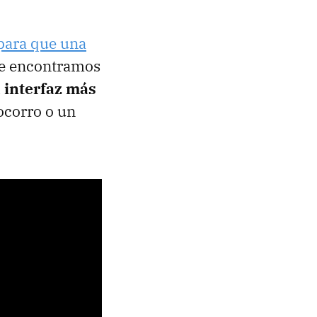
 para que una
de encontramos
 interfaz más
ocorro o un