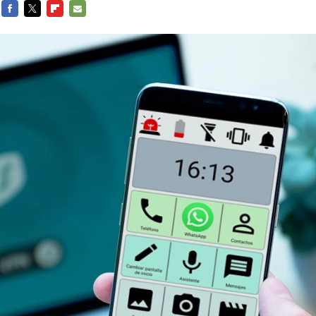
FACEBOOK
TWITTER
FLIPBOARD
E-
MAIL