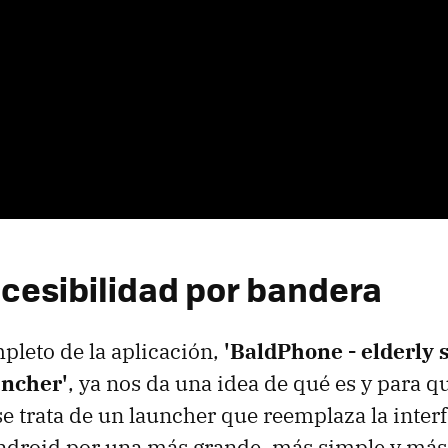
ccesibilidad por bandera
leto de la aplicación,
'BaldPhone - elderly 
uncher'
, ya nos da una idea de qué es y para qu
e trata de un launcher que reemplaza la inter
droid por una más grande, más simple y más 