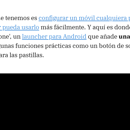
ue tenemos es
configurar un móvil cualquiera
 pueda usarlo
más fácilmente. Y aquí es don
one', un
launcher para Android
que añade
una
gunas funciones prácticas como un botón de s
ra las pastillas.