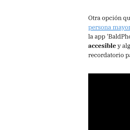
Otra opción q
persona mayor
la app 'BaldPh
accesible
y al
recordatorio pa