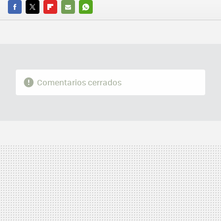
FACEBOOK
TWITTER
FLIPBOARD
E-
WHATSAPP
MAIL
Comentarios cerrados