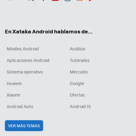
Twit
Fac
You
Inst
RSS
Flip
ter
ebo
tub
agr
boa
ok
e
am
rd
En Xataka Android hablamos de...
Móviles Android
Análisis
Aplicaciones Android
Tutoriales
Sistema operativo
Mercado
Huawei
Google
Xiaomi
Ofertas
Android Auto
Android 15
VER MÁS TEMAS