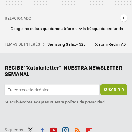
RELACIONADO
Google no quiere quedarse atrás en IA: la búsqueda profunda de Gemini investiga hasta debajo de las piedras
Dejé de usar la app de Google porque no servía de mucho. Ahora es más útil que nunca
TEMAS DE INTERÉS
Samsung Galaxy S25
Xiaomi Redmi A3
"Ha ganado la guerra de los MMO". Un streamer ha rechazado 5.000 dólares de Blizzard para hablar de WoW y así no parar de jugar a su juego favorito
La espera ha finalizado, Android Auto se actualiza a la versión 14.8. Estas son sus novedades
Cada vez tengo más cacharros que cargar y un lío enorme de cables y cargadores: la solución estaba en mi móvil Android
RECIBE "Xatakaletter", NUESTRA NEWSLETTER
SEMANAL
SUSCRIBIR
Suscribiéndote aceptas nuestra
política de privacidad
Síguenos