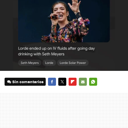
Sin comentarios
FACEBOOK
TWITTER
FLIPBOARD
E-
WHATSAPP
MAIL