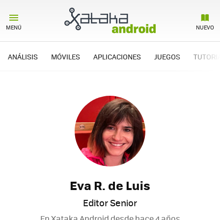
MENÚ
NUEVO
ANÁLISIS
MÓVILES
APLICACIONES
JUEGOS
TUTORI
Eva R. de Luis
Editor Senior
En Xataka Android desde
hace 4 años