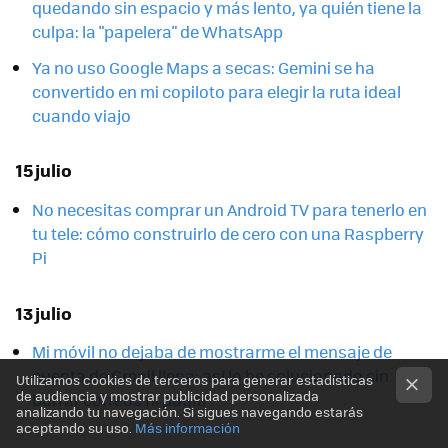
quedando sin espacio y más lento, ya quién tiene la
culpa: la "papelera" de WhatsApp
Ya no uso Google Maps a secas: Gemini se ha
convertido en mi copiloto para elegir la ruta ideal
cuando viajo
15 julio
No necesitas comprar un Android TV para tenerlo en
tu tele: cómo construirlo de cero con una Raspberry
Pi
13 julio
Mi móvil no dejaba de mostrarme el mensaje de
cuenta de Gmail llena: así lo he solucionado sin
Utilizamos cookies de terceros para generar estadísticas
de audiencia y mostrar publicidad personalizada
borrar correos ni pagar
analizando tu navegación. Si sigues navegando estarás
aceptando su uso.
Más información