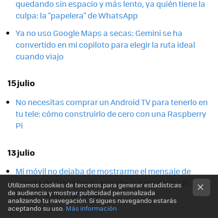
quedando sin espacio y más lento, ya quién tiene la
culpa: la "papelera" de WhatsApp
Ya no uso Google Maps a secas: Gemini se ha
convertido en mi copiloto para elegir la ruta ideal
cuando viajo
15 julio
No necesitas comprar un Android TV para tenerlo en
tu tele: cómo construirlo de cero con una Raspberry
Pi
13 julio
Mi móvil no dejaba de mostrarme el mensaje de
cuenta de Gmail llena: así lo he solucionado sin
Utilizamos cookies de terceros para generar estadísticas
de audiencia y mostrar publicidad personalizada
borrar correos ni pagar
analizando tu navegación. Si sigues navegando estarás
aceptando su uso.
Más información