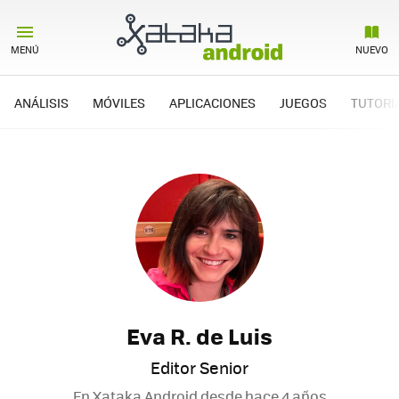
MENÚ
NUEVO
ANÁLISIS
MÓVILES
APLICACIONES
JUEGOS
TUTORI
Eva R. de Luis
Editor Senior
En Xataka Android desde
hace 4 años