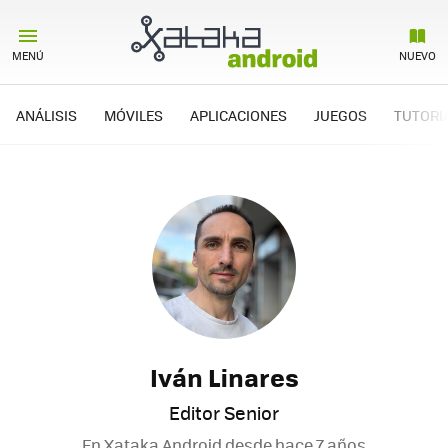
MENÚ
NUEVO
ANÁLISIS
MÓVILES
APLICACIONES
JUEGOS
TUTORI
Iván Linares
Editor Senior
En Xataka Android desde
hace 7 años