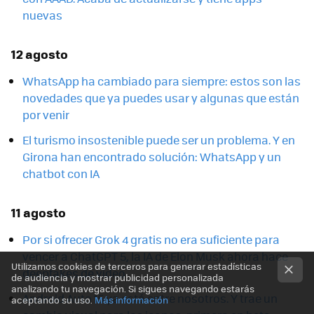
nuevas
12 agosto
WhatsApp ha cambiado para siempre: estos son las
novedades que ya puedes usar y algunas que están
por venir
El turismo insostenible puede ser un problema. Y en
Girona han encontrado solución: WhatsApp y un
chatbot con IA
11 agosto
Por si ofrecer Grok 4 gratis no era suficiente para
vencer a ChatGPT 5, la IA de Elon Musk ahora hace
Utilizamos cookies de terceros para generar estadísticas
deepfakes de vídeo
de audiencia y mostrar publicidad personalizada
analizando tu navegación. Si sigues navegando estarás
Android Auto 15 ya está entre nosotros. Y trae un
aceptando su uso.
Más información