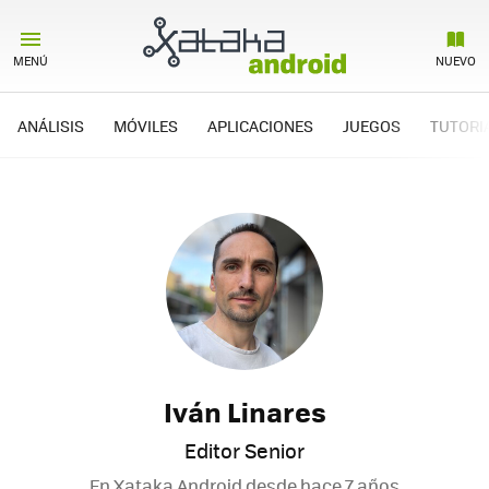
MENÚ
NUEVO
ANÁLISIS
MÓVILES
APLICACIONES
JUEGOS
TUTORI
Iván Linares
Editor Senior
En Xataka Android desde
hace 7 años