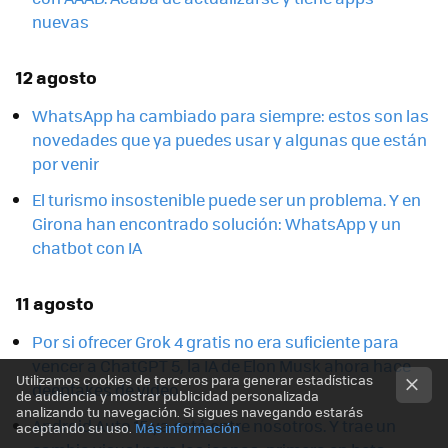
nuevas
12 agosto
WhatsApp ha cambiado para siempre: estos son las
novedades que ya puedes usar y algunas que están
por venir
El turismo insostenible puede ser un problema. Y en
Girona han encontrado solución: WhatsApp y un
chatbot con IA
11 agosto
Por si ofrecer Grok 4 gratis no era suficiente para
vencer a ChatGPT 5, la IA de Elon Musk ahora hace
Utilizamos cookies de terceros para generar estadísticas
deepfakes de vídeo
de audiencia y mostrar publicidad personalizada
analizando tu navegación. Si sigues navegando estarás
Android Auto 15 ya está entre nosotros. Y trae un
aceptando su uso.
Más información