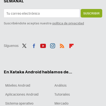
SEMANAL
SUSCRIBIR
Suscribiéndote aceptas nuestra
política de privacidad
Síguenos
Twit
Fac
You
Inst
RSS
Flip
ter
ebo
tub
agr
boa
ok
e
am
rd
En Xataka Android hablamos de...
Móviles Android
Análisis
Aplicaciones Android
Tutoriales
Sistema operativo
Mercado