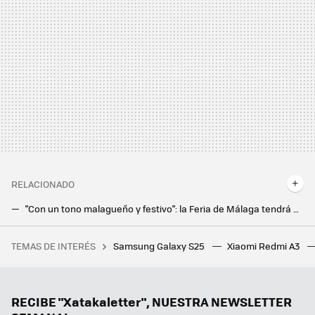
RELACIONADO
"Con un tono malagueño y festivo": la Feria de Málaga tendrá una IA para cada asistente sin tener que instalar ninguna app
Dejé que la IA de Gemini organizara mi día a día durante una semana: he descubierto para qué es increíblemente útil
TEMAS DE INTERÉS
Samsung Galaxy S25
Xiaomi Redmi A3
Hay un problema con PlayStation en el 62% de los países que explica por qué el fin del formato físico traerá nuevas dificultades a millones de jugadores
RECIBE "Xatakaletter", NUESTRA NEWSLETTER