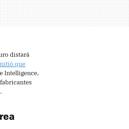
uro distará
mitió que
Intelligence,
 fabricantes
B
.
area