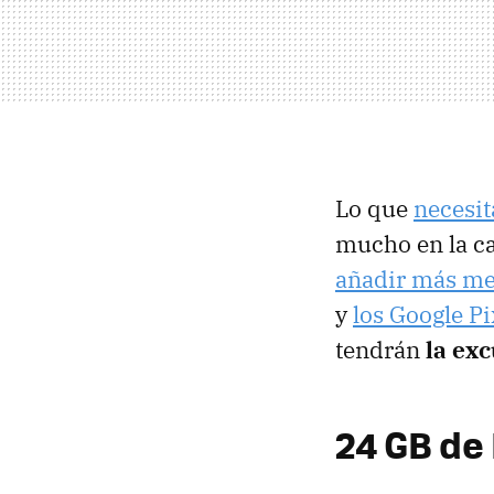
Lo que
necesi
mucho en la ca
añadir más me
y
los Google P
tendrán
la ex
24 GB de