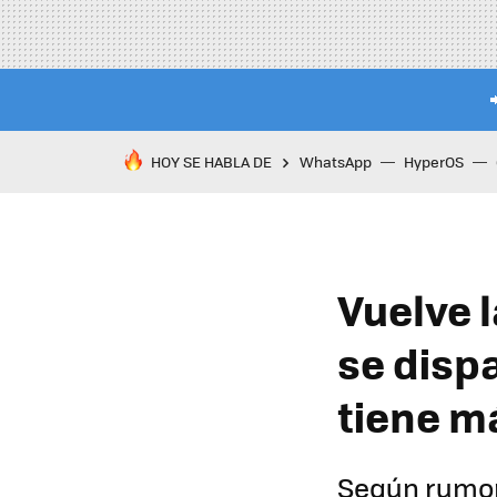
HOY SE HABLA DE
WhatsApp
HyperOS
Vuelve 
se dispa
tiene m
Según rumor