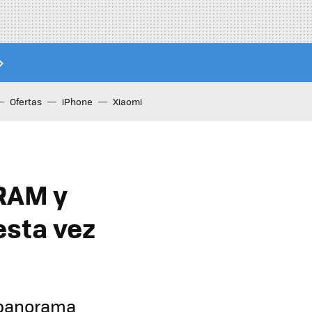
Ofertas
iPhone
Xiaomi
 RAM y
esta vez
l panorama