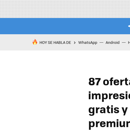
HOY SE HABLA DE
WhatsApp
Android
87 ofert
impres
gratis 
premiu