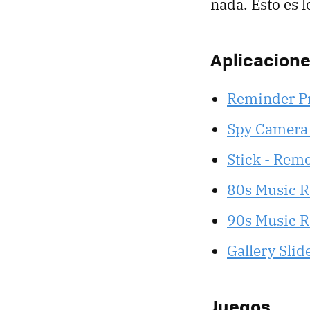
nada. Esto es 
Aplicacion
Reminder P
Spy Camera
Stick - Rem
80s Music R
90s Music R
Gallery Sli
Juegos