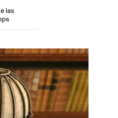
e las
apps