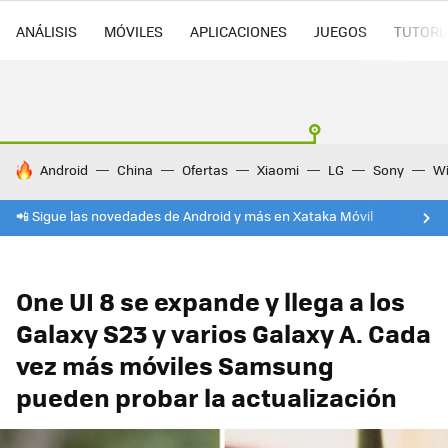
ANÁLISIS
MÓVILES
APLICACIONES
JUEGOS
TUTORI
HOY SE HABLA DE
Android
China
Ofertas
Xiaomi
LG
Sony
Wi
📲 Sigue las novedades de Android y más en Xataka Móvil
One UI 8 se expande y llega a los
Galaxy S23 y varios Galaxy A. Cada
vez más móviles Samsung
pueden probar la actualización