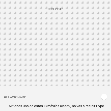
RELACIONADO
Si tienes uno de estos 18 móviles Xiaomi, no vas a recibir HyperOS 3. No cumplen con los requisitos