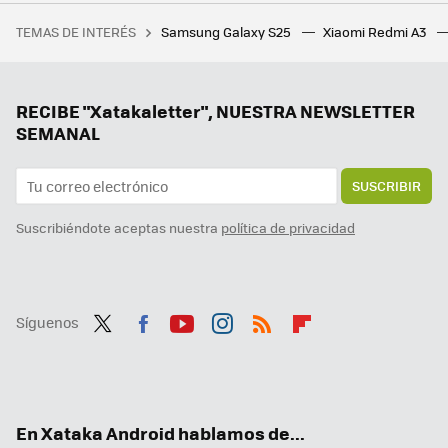
Intenté instalar una versión de código abierto de Android Auto y choqué con la realidad: no existe alternativa factible
TEMAS DE INTERÉS
Samsung Galaxy S25
Xiaomi Redmi A3
La película de superhéroes más taquillera de la historia vuelve a los cines para repetir el éxito con una versión más larga
RECIBE "Xatakaletter", NUESTRA NEWSLETTER
SEMANAL
SUSCRIBIR
Suscribiéndote aceptas nuestra
política de privacidad
Síguenos
Twit
Fac
You
Inst
RSS
Flip
ter
ebo
tub
agr
boa
ok
e
am
rd
En Xataka Android hablamos de...