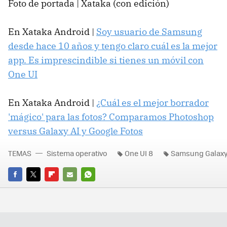
Foto de portada | Xataka (con edición)
En Xataka Android |
Soy usuario de Samsung
desde hace 10 años y tengo claro cuál es la mejor
app. Es imprescindible si tienes un móvil con
One UI
En Xataka Android |
¿Cuál es el mejor borrador
'mágico' para las fotos? Comparamos Photoshop
versus Galaxy AI y Google Fotos
TEMAS
Sistema operativo
One UI 8
Samsung Galax
FACEBOOK
TWITTER
FLIPBOARD
E-
WHATSAPP
MAIL