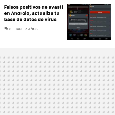
Falsos positivos de avast!
en Android, actualiza tu
base de datos de virus
COMENTARIOS
8
HACE 13 AÑOS