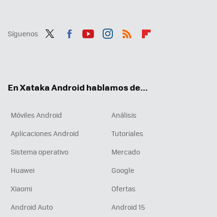
Síguenos
Twit
Fac
You
Inst
RSS
Flip
ter
ebo
tub
agr
boa
ok
e
am
rd
En Xataka Android hablamos de...
Móviles Android
Análisis
Aplicaciones Android
Tutoriales
Sistema operativo
Mercado
Huawei
Google
Xiaomi
Ofertas
Android Auto
Android 15