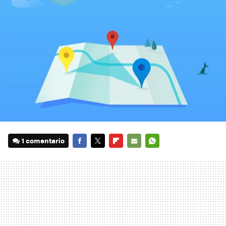
1 comentario
FACEBOOK
TWITTER
FLIPBOARD
E-
WHATSAPP
MAIL