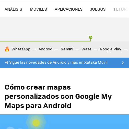
ANÁLISIS
MÓVILES
APLICACIONES
JUEGOS
TUTORI
HOY SE HABLA DE
WhatsApp
Android
Gemini
Waze
Google Play
📲 Sigue las novedades de Android y más en Xataka Móvil
Cómo crear mapas
personalizados con Google My
Maps para Android