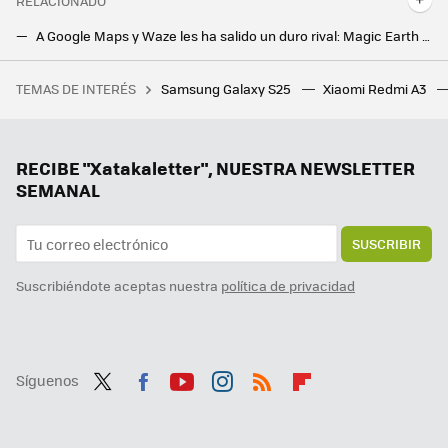
RELACIONADO
A Google Maps y Waze les ha salido un duro rival: Magic Earth lo tiene casi todo, incluida la navegación offline
Trucazo para descargar mapas de Google Maps: así puedes personalizar el tamaño
TEMAS DE INTERÉS
Samsung Galaxy S25
Xiaomi Redmi A3
Iron Man ha vuelto a la vida pero no es RDJ ni es (del todo) de Marvel. Es una preciosa y pre-tuneada edición premium del POCO X7 Pro 5G
Los avatares de WhatsApp se hacen mayores y menos cabezones. Así puedes actualizar el tuyo
Gboard tiene un nuevo botón que te sacará de más de un apuro. Así lo puedes añadir a tu móvil
RECIBE "Xatakaletter", NUESTRA NEWSLETTER
SEMANAL
SUSCRIBIR
Suscribiéndote aceptas nuestra
política de privacidad
Síguenos
Twit
Fac
You
Inst
RSS
Flip
ter
ebo
tub
agr
boa