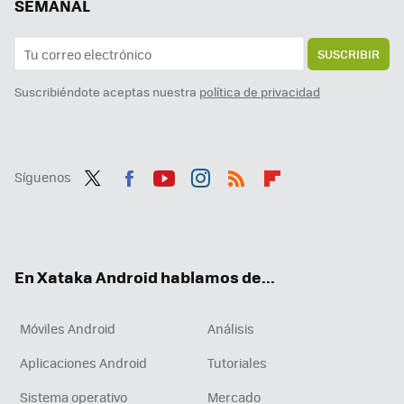
SEMANAL
SUSCRIBIR
Suscribiéndote aceptas nuestra
política de privacidad
Síguenos
Twit
Fac
You
Inst
RSS
Flip
ter
ebo
tub
agr
boa
ok
e
am
rd
En Xataka Android hablamos de...
Móviles Android
Análisis
Aplicaciones Android
Tutoriales
Sistema operativo
Mercado