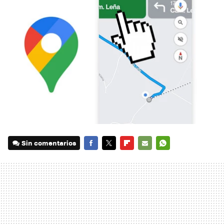
Sin comentarios
FACEBOOK
TWITTER
FLIPBOARD
E-
WHATSAPP
MAIL