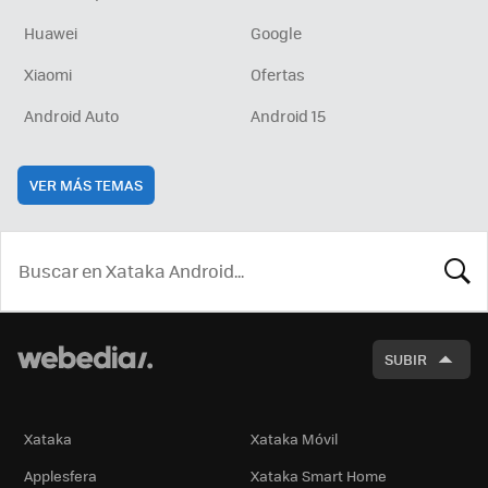
Huawei
Google
Xiaomi
Ofertas
Android Auto
Android 15
VER MÁS TEMAS
BUSCA
SUBIR
Xataka
Xataka Móvil
Applesfera
Xataka Smart Home