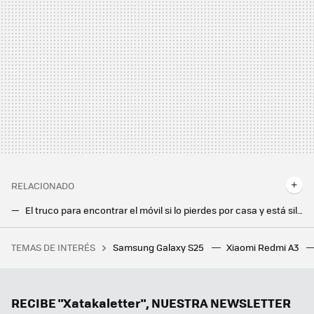
RELACIONADO
El truco para encontrar el móvil si lo pierdes por casa y está silenciado
Este atajo de Google Maps me ahorra tiempo hasta mi casa y me descubre los radares del camino
TEMAS DE INTERÉS
Samsung Galaxy S25
Xiaomi Redmi A3
Llevan cuatro años observando el teletrabajo y tienen una conclusión muy clara: "Trabajar desde casa nos hace más felices"
One UI está bien, pero si activas estos seis ajustes en tu móvil Samsung es todavía mejor
He probado Coyote en Android Auto y le da mil vueltas a Google Maps en avisos de radares, pero tiene margen de mejora
RECIBE "Xatakaletter", NUESTRA NEWSLETTER