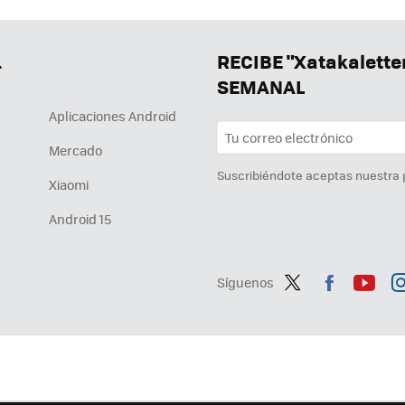
.
RECIBE "Xatakalett
SEMANAL
Aplicaciones Android
Mercado
Suscribiéndote aceptas nuestra
Xiaomi
Android 15
Síguenos
Twit
Fac
You
In
ter
ebo
tub
ag
ok
e
a