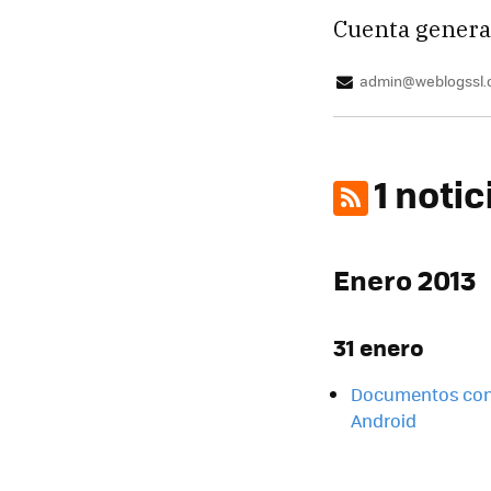
Cuenta genera
admin@weblogssl
1 noti
Enero 2013
31 enero
Documentos conf
Android