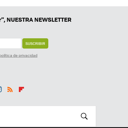
er", NUESTRA NEWSLETTER
SUSCRIBIR
política de privacidad
st
RSS
Flip
r
boa
m
rd
BUSCAR