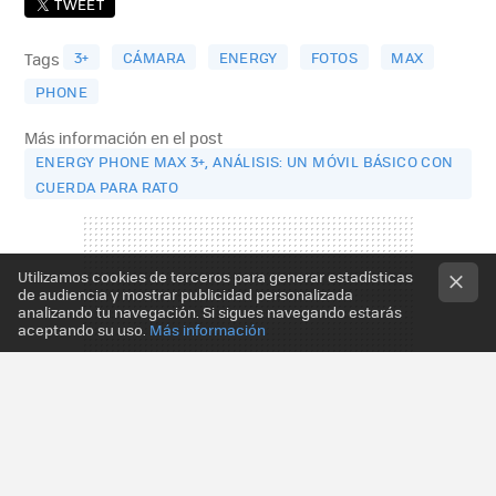
TWEET
3+
CÁMARA
ENERGY
FOTOS
MAX
Tags
PHONE
Más información en el post
ENERGY PHONE MAX 3+, ANÁLISIS: UN MÓVIL BÁSICO CON
CUERDA PARA RATO
Utilizamos cookies de terceros para generar estadísticas
de audiencia y mostrar publicidad personalizada
analizando tu navegación. Si sigues navegando estarás
aceptando su uso.
Más información