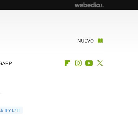
NUEVO
SAPP
Flipboard
Instagram
Youtube
Twitter
)
II Y L7 II