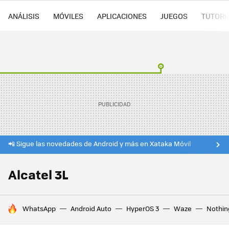
ANÁLISIS
MÓVILES
APLICACIONES
JUEGOS
TUTORI
📲 Sigue las novedades de Android y más en Xataka Móvil
Alcatel 3L
HOY SE HABLA DE
WhatsApp
Android Auto
HyperOS 3
Waze
Nothin