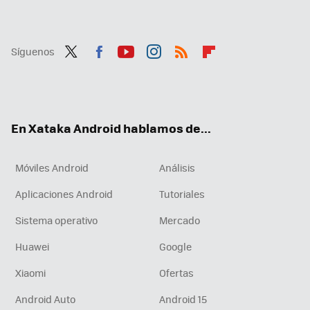
Síguenos
Twit
Fac
You
Inst
RSS
Flip
ter
ebo
tub
agr
boa
ok
e
am
rd
En Xataka Android hablamos de...
Móviles Android
Análisis
Aplicaciones Android
Tutoriales
Sistema operativo
Mercado
Huawei
Google
Xiaomi
Ofertas
Android Auto
Android 15