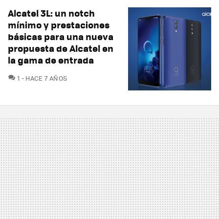
Alcatel 3L: un notch
mínimo y prestaciones
básicas para una nueva
propuesta de Alcatel en
la gama de entrada
COMENTARIOS
1
HACE 7 AÑOS