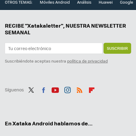
OTROS TEMAS:
Móviles Android
Análisis
Huawei
Google
RECIBE "Xatakaletter", NUESTRA NEWSLETTER
SEMANAL
SUSCRIBIR
Suscribiéndote aceptas nuestra
política de privacidad
Síguenos
Twit
Fac
You
Inst
RSS
Flip
ter
ebo
tub
agr
boa
ok
e
am
rd
En Xataka Android hablamos de...