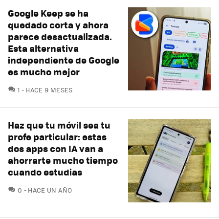
Google Keep se ha
quedado corta y ahora
parece desactualizada.
Esta alternativa
independiente de Google
es mucho mejor
COMENTARIOS
1
HACE 9 MESES
Haz que tu móvil sea tu
profe particular: estas
dos apps con IA van a
ahorrarte mucho tiempo
cuando estudias
COMENTARIOS
0
HACE UN AÑO