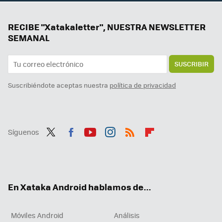
RECIBE "Xatakaletter", NUESTRA NEWSLETTER
SEMANAL
SUSCRIBIR
Suscribiéndote aceptas nuestra
política de privacidad
Síguenos
Twit
Fac
You
Inst
RSS
Flip
ter
ebo
tub
agr
boa
ok
e
am
rd
En Xataka Android hablamos de...
Móviles Android
Análisis