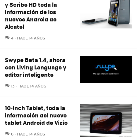
y Scribe HD toda la
información de los
nuevos Android de
Alcatel
COMENTARIOS
4
HACE 14 AÑOS
Swype Beta 1.4, ahora
con Living Language y
editor inteligente
COMENTARIOS
13
HACE 14 AÑOS
10-inch Tablet, toda la
información del nuevo
tablet Android de Vizio
COMENTARIOS
6
HACE 14 AÑOS