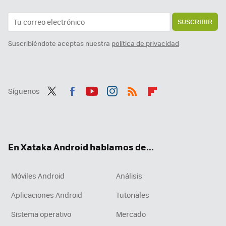
SUSCRIBIR
Suscribiéndote aceptas nuestra
política de privacidad
Síguenos
Twit
Fac
You
Inst
RSS
Flip
ter
ebo
tub
agr
boa
ok
e
am
rd
En Xataka Android hablamos de...
Móviles Android
Análisis
Aplicaciones Android
Tutoriales
Sistema operativo
Mercado