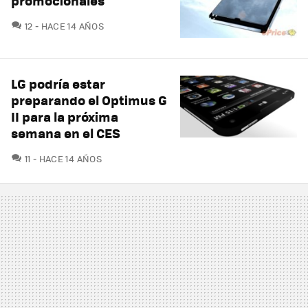
promocionales
COMENTARIOS
12
HACE 14 AÑOS
LG podría estar
preparando el Optimus G
II para la próxima
semana en el CES
COMENTARIOS
11
HACE 14 AÑOS