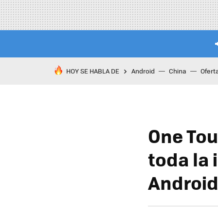
HOY SE HABLA DE
Android
China
Ofert
One Touc
toda la
Android