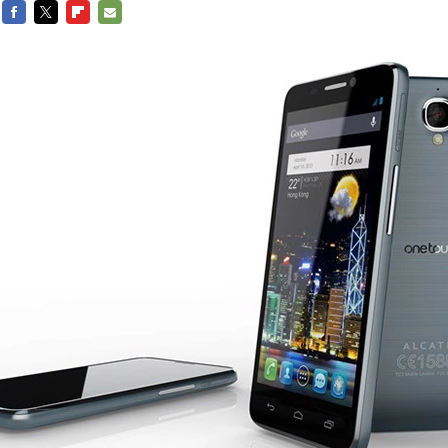
FACEBOOK
TWITTER
FLIPBOARD
E-
MAIL