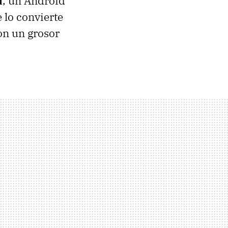
l
, un Android
 lo convierte
on un grosor