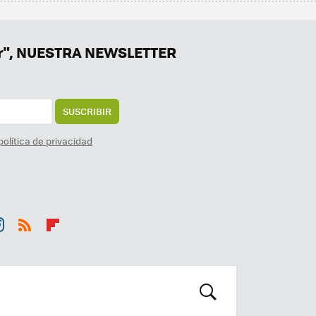
er", NUESTRA NEWSLETTER
SUSCRIBIR
política de privacidad
st
RSS
Flip
r
boa
m
rd