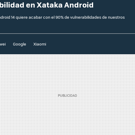
abilidad en Xataka Android
ndroid 14 quiere acabar con el 90% de vulnerabilidades de nuestros
wei
Google
Xiaomi