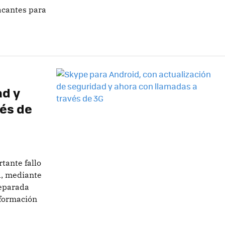
acantes para
ad y
vés de
tante fallo
d, mediante
reparada
nformación