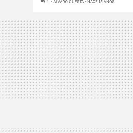
COMENTARIOS
4
ALVARO CUESTA
HACE 15 AÑOS