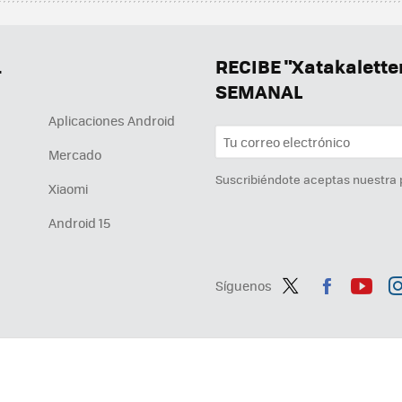
.
RECIBE "Xatakalett
SEMANAL
Aplicaciones Android
Mercado
Suscribiéndote aceptas nuestra
Xiaomi
Android 15
Síguenos
Twit
Fac
You
In
ter
ebo
tub
ag
ok
e
a