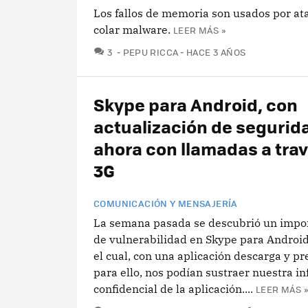
Los fallos de memoria son usados por at
colar malware.
LEER MÁS »
COMENTARIOS
3
PEPU RICCA
HACE 3 AÑOS
Skype para Android, con
actualización de segurid
ahora con llamadas a tra
3G
COMUNICACIÓN Y MENSAJERÍA
La semana pasada se descubrió un impor
de vulnerabilidad en Skype para Androi
el cual, con una aplicación descarga y p
para ello, nos podían sustraer nuestra i
confidencial de la aplicación....
LEER MÁS »