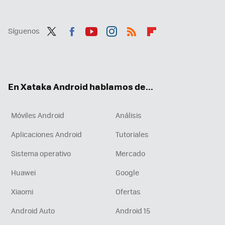
Síguenos
Twit
Fac
You
Inst
RSS
Flip
ter
ebo
tub
agr
boa
ok
e
am
rd
En Xataka Android hablamos de...
Móviles Android
Análisis
Aplicaciones Android
Tutoriales
Sistema operativo
Mercado
Huawei
Google
Xiaomi
Ofertas
Android Auto
Android 15