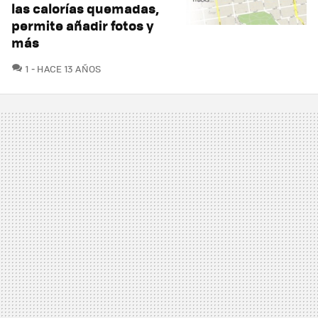
las calorías quemadas,
permite añadir fotos y
más
COMENTARIOS
1
HACE 13 AÑOS