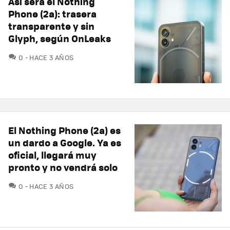
Así será el Nothing
Phone (2a): trasera
transparente y sin
Glyph, según OnLeaks
COMENTARIOS
0
HACE 3 AÑOS
El Nothing Phone (2a) es
un dardo a Google. Ya es
oficial, llegará muy
pronto y no vendrá solo
COMENTARIOS
0
HACE 3 AÑOS