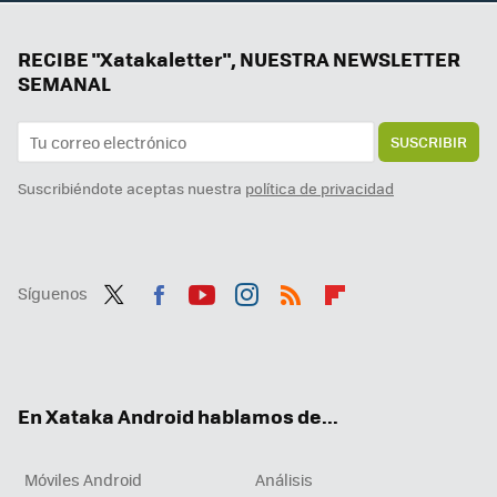
RECIBE "Xatakaletter", NUESTRA NEWSLETTER
SEMANAL
SUSCRIBIR
Suscribiéndote aceptas nuestra
política de privacidad
Síguenos
Twit
Fac
You
Inst
RSS
Flip
ter
ebo
tub
agr
boa
ok
e
am
rd
En Xataka Android hablamos de...
Móviles Android
Análisis