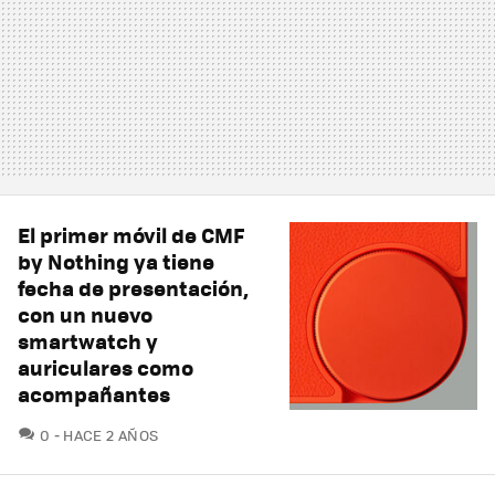
El primer móvil de CMF
by Nothing ya tiene
fecha de presentación,
con un nuevo
smartwatch y
auriculares como
acompañantes
COMENTARIOS
0
HACE 2 AÑOS