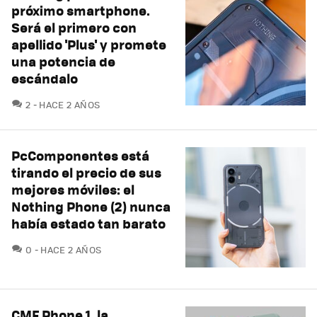
próximo smartphone.
Será el primero con
apellido 'Plus' y promete
una potencia de
escándalo
COMENTARIOS
2
HACE 2 AÑOS
PcComponentes está
tirando el precio de sus
mejores móviles: el
Nothing Phone (2) nunca
había estado tan barato
COMENTARIOS
0
HACE 2 AÑOS
CMF Phone 1, la