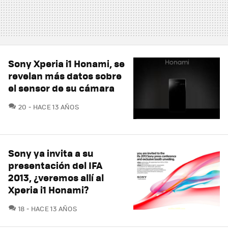
Sony Xperia i1 Honami, se
revelan más datos sobre
el sensor de su cámara
COMENTARIOS
20
HACE 13 AÑOS
Sony ya invita a su
presentación del IFA
2013, ¿veremos allí al
Xperia i1 Honami?
COMENTARIOS
18
HACE 13 AÑOS