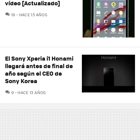
vídeo [Actualizado]
COMENTARIOS
19
HACE 13 AÑOS
El Sony Xperia i1 Honami
llegará antes de final de
año según el CEO de
Sony Korea
COMENTARIOS
9
HACE 13 AÑOS