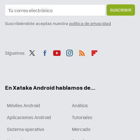
SUSCRIBIR
Suscribiéndote aceptas nuestra
política de privacidad
Síguenos
Twit
Fac
You
Inst
RSS
Flip
ter
ebo
tub
agr
boa
ok
e
am
rd
En Xataka Android hablamos de...
Móviles Android
Análisis
Aplicaciones Android
Tutoriales
Sistema operativo
Mercado