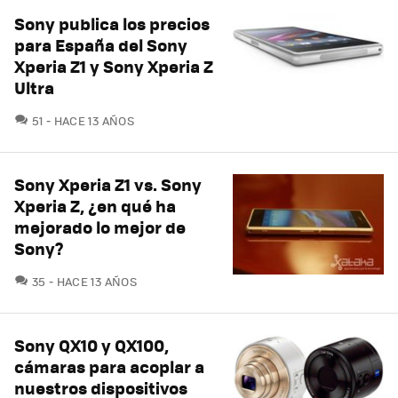
Sony publica los precios
para España del Sony
Xperia Z1 y Sony Xperia Z
Ultra
COMENTARIOS
51
HACE 13 AÑOS
Sony Xperia Z1 vs. Sony
Xperia Z, ¿en qué ha
mejorado lo mejor de
Sony?
COMENTARIOS
35
HACE 13 AÑOS
Sony QX10 y QX100,
cámaras para acoplar a
nuestros dispositivos