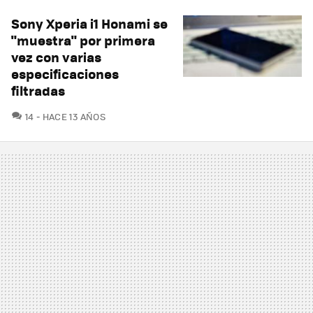
Sony Xperia i1 Honami se
"muestra" por primera
vez con varias
especificaciones
filtradas
COMENTARIOS
14
HACE 13 AÑOS