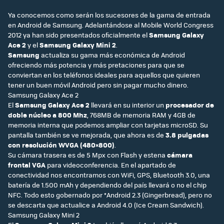
Ya conocemos como serán los sucesores de la gama de entrada
en Android de Samsung. Adelantándose al Mobile World Congress
2012 ya han sido presentados oficialmente el
Samsung Galaxy
Ace 2
y el
Samsung Galaxy Mini 2
.
Samsung
actualiza su gama más económica de Android
ofreciendo más potencia y más pretaciones para que se
conviertan en los teléfonos ideales para aquellos que quieren
tener un buen móvil Android pero sin pagar mucho dinero.
Samsung Galaxy Ace 2
El
Samsung Galaxy Ace 2
llevará en su interior un
procesador de
doble núcleo a 800 Mhz
, 768MB de memoria RAM y 4GB de
memoria interna que podemos ampliar con tarjetas microSD. Su
pantalla también se ve mejorada, que ahora es de
3.8 pulgadas
con resolución WVGA (480×800)
.
Su cámara trasera es de 5 Mpx con Flash y estena
cámara
frontal VGA
para videoconferencia. En el apartado de
conectividad nos encontramos con WiFi, GPS, Bluetooth 3.0, una
batería de 1.500 mAh y dependiendo del país llevará o no el chip
NFC. Todo esto gobernado por *Android 2.3 (Gingerbread), pero no
se descarta que actualice a Android 4.0 (Ice Cream Sandwich).
Samsung Galaxy Mini 2