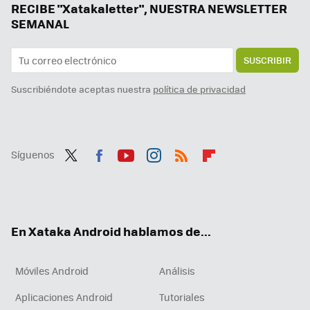
RECIBE "Xatakaletter", NUESTRA NEWSLETTER
SEMANAL
SUSCRIBIR
Suscribiéndote aceptas nuestra
política de privacidad
Síguenos
Twit
Fac
You
Inst
RSS
Flip
ter
ebo
tub
agr
boa
ok
e
am
rd
En Xataka Android hablamos de...
Móviles Android
Análisis
Aplicaciones Android
Tutoriales