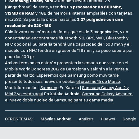
El
Samsung Galaxy Mini 2
también llevará Android 2.3
(Gingerbread) de serie, y tendrá un
procesador de 800Mhz,
512MB de RAM
y 4GB de memoria interna ampliables con tarjetas
microSD. Su pantalla crece hasta las
3.27 pulgadas con una
resolución de 320×480
.
Sólo llevará una cámara de fotos, que es de 3 megapíxeles, y en
conectividad encontramos bluetooth 3.0, GPS, WiFi, Bluetooth y
NFC opcional. Su batería tendrá una capacidad de 1.300 mAh y el
modelo con NFC tendrá un grosor de 11.9 mm y su peso supera por
poco los 100 gr.
Ambos terminales estarán presentes la semana que viene en el
Mobile World Congress 2012 de Barcelona y saldrán a la venta a
partir de Marzo. Esperemos que Samsung como muy tarde
presente todos sus nuevos modelos
el próximo 15 de Marzo
.
Más información |
Samsung
En Xataka |
Samsung Galaxy Ace 2 y
Mini 2 ya están aquí
En Xataka Android |
Samsung Galaxy Advance,
el nuevo doble núcleo de Samsung para su gama media
OTROS TEMAS:
Móviles Android
Análisis
Huawei
Google