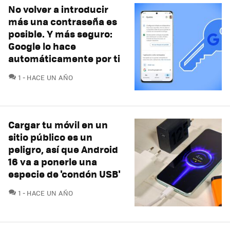
No volver a introducir
más una contraseña es
posible. Y más seguro:
Google lo hace
automáticamente por ti
COMENTARIOS
1
HACE UN AÑO
Cargar tu móvil en un
sitio público es un
peligro, así que Android
16 va a ponerle una
especie de 'condón USB'
COMENTARIOS
1
HACE UN AÑO