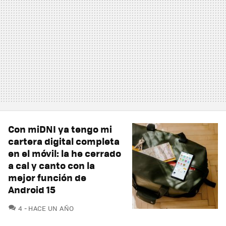
Con miDNI ya tengo mi
cartera digital completa
en el móvil: la he cerrado
a cal y canto con la
mejor función de
Android 15
COMENTARIOS
4
HACE UN AÑO