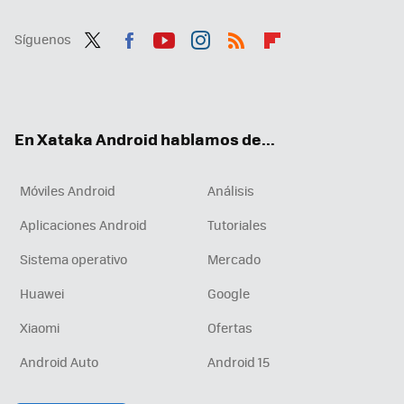
Síguenos
Twit
Fac
You
Inst
RSS
Flip
ter
ebo
tub
agr
boa
ok
e
am
rd
En Xataka Android hablamos de...
Móviles Android
Análisis
Aplicaciones Android
Tutoriales
Sistema operativo
Mercado
Huawei
Google
Xiaomi
Ofertas
Android Auto
Android 15