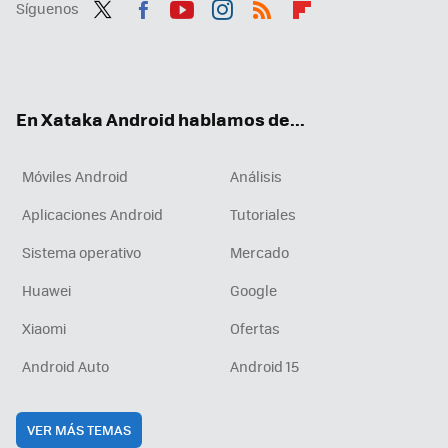
Síguenos
Twit
Fac
You
Inst
RSS
Flip
ter
ebo
tub
agr
boa
ok
e
am
rd
En Xataka Android hablamos de...
Móviles Android
Análisis
Aplicaciones Android
Tutoriales
Sistema operativo
Mercado
Huawei
Google
Xiaomi
Ofertas
Android Auto
Android 15
VER MÁS TEMAS