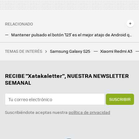
RELACIONADO
Mantener pulsado el botón ‘123’ es el mejor atajo de Android que no conocía y ahora no puedo dejar de usar
Tus búsquedas en Google y tus vídeos de YouTube te delatarán. La IA los usará para saber tu edad (de verdad)
TEMAS DE INTERÉS
Samsung Galaxy S25
Xiaomi Redmi A3
Quedan 10 días para la llegada del mayor éxito anime de todos los tiempos. Fecha, hora y plataformas para ver Guardianes de la Noche: La Fortaleza Infinita en streaming
RECIBE "Xatakaletter", NUESTRA NEWSLETTER
SEMANAL
SUSCRIBIR
Suscribiéndote aceptas nuestra
política de privacidad