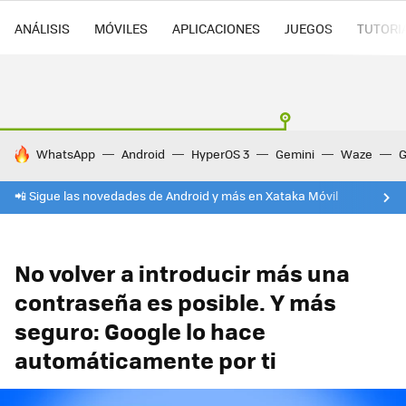
ANÁLISIS
MÓVILES
APLICACIONES
JUEGOS
TUTORI
HOY SE HABLA DE
WhatsApp
Android
HyperOS 3
Gemini
Waze
G
📲 Sigue las novedades de Android y más en Xataka Móvil
No volver a introducir más una
contraseña es posible. Y más
seguro: Google lo hace
automáticamente por ti