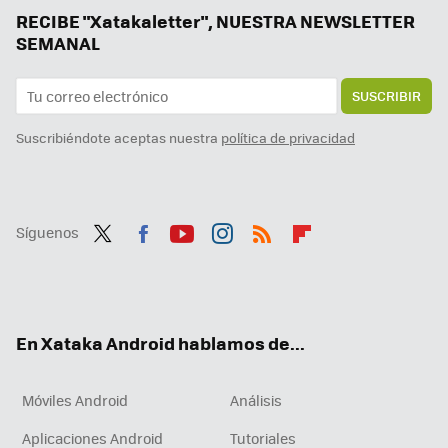
RECIBE "Xatakaletter", NUESTRA NEWSLETTER
SEMANAL
SUSCRIBIR
Suscribiéndote aceptas nuestra
política de privacidad
Síguenos
Twit
Fac
You
Inst
RSS
Flip
ter
ebo
tub
agr
boa
ok
e
am
rd
En Xataka Android hablamos de...
Móviles Android
Análisis
Aplicaciones Android
Tutoriales