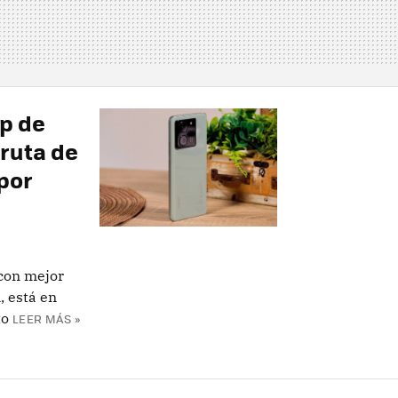
op de
fruta de
por
 con mejor
 está en
to
LEER MÁS »