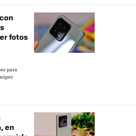
 con
os
er fotos
les para
 súper
s
, en