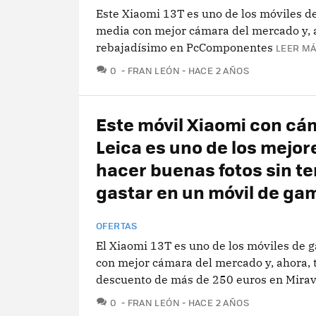
Este Xiaomi 13T es uno de los móviles 
media con mejor cámara del mercado y, a
rebajadísimo en PcComponentes
LEER MÁ
COMENTARIOS
0
FRAN LEÓN
HACE 2 AÑOS
Este móvil Xiaomi con cá
Leica es uno de los mejor
hacer buenas fotos sin t
gastar en un móvil de gam
OFERTAS
El Xiaomi 13T es uno de los móviles de
con mejor cámara del mercado y, ahora, 
descuento de más de 250 euros en Mirav
COMENTARIOS
0
FRAN LEÓN
HACE 2 AÑOS