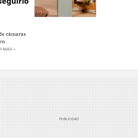
eguirlo
 de cámaras
 en
R MÁS »