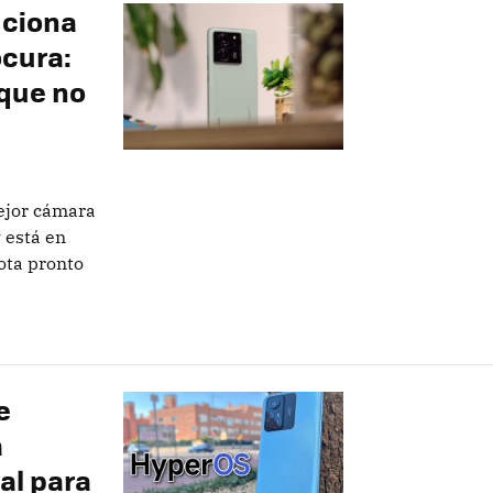
uciona
ocura:
que no
ejor cámara
 está en
ota pronto
e
a
al para