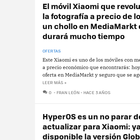
El móvil Xiaomi que revol
la fotografía a precio de l
un chollo en MediaMarkt 
durará mucho tiempo
OFERTAS
Este Xiaomi es uno de los móviles con m
a precio económico que encontrarás: hoy
oferta en MediaMarkt y seguro que se ag
LEER MÁS »
COMENTARIOS
0
FRAN LEÓN
HACE 3 AÑOS
HyperOS es un no parar d
actualizar para Xiaomi: y
disponible la versión Glob