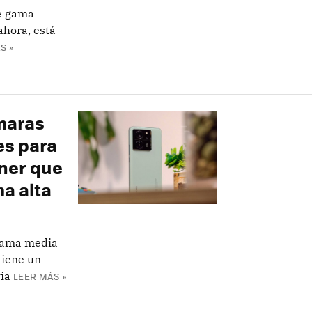
de gama
hora, está
S »
maras
es para
ener que
a alta
 gama media
tiene un
ia
LEER MÁS »