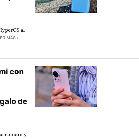
 HyperOS al
ER MÁS »
omi con
egalo de
na cámara y