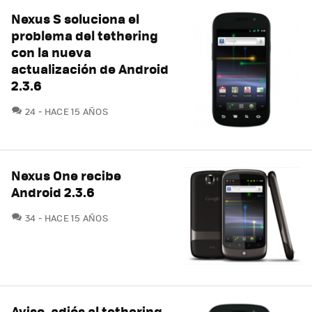
Nexus S soluciona el
problema del tethering
con la nueva
actualización de Android
2.3.6
COMENTARIOS
24
HACE 15 AÑOS
Nexus One recibe
Android 2.3.6
COMENTARIOS
34
HACE 15 AÑOS
Aviso, adiós al tethering