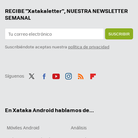
RECIBE "Xatakaletter", NUESTRA NEWSLETTER
SEMANAL
SUSCRIBIR
Suscribiéndote aceptas nuestra
política de privacidad
Síguenos
Twit
Fac
You
Inst
RSS
Flip
ter
ebo
tub
agr
boa
ok
e
am
rd
En Xataka Android hablamos de...
Móviles Android
Análisis