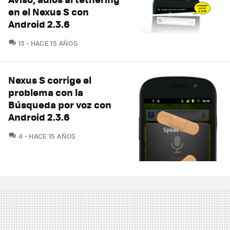
en el Nexus S con
Android 2.3.6
COMENTARIOS
13
HACE 15 AÑOS
Nexus S corrige el
problema con la
Búsqueda por voz con
Android 2.3.6
COMENTARIOS
4
HACE 15 AÑOS