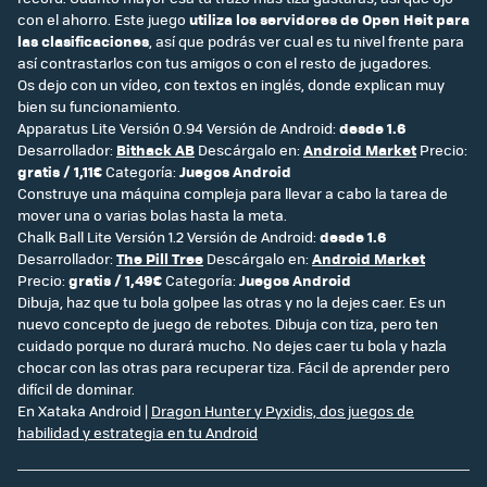
con el ahorro. Este juego
utiliza los servidores de Open Heit para
las clasificaciones
, así que podrás ver cual es tu nivel frente para
así contrastarlos con tus amigos o con el resto de jugadores.
Os dejo con un vídeo, con textos en inglés, donde explican muy
bien su funcionamiento.
Apparatus Lite Versión 0.94 Versión de Android:
desde 1.6
Desarrollador:
Bithack AB
Descárgalo en:
Android Market
Precio:
gratis / 1,11€
Categoría:
Juegos Android
Construye una máquina compleja para llevar a cabo la tarea de
mover una o varias bolas hasta la meta.
Chalk Ball Lite Versión 1.2 Versión de Android:
desde 1.6
Desarrollador:
The Pill Tree
Descárgalo en:
Android Market
Precio:
gratis / 1,49€
Categoría:
Juegos Android
Dibuja, haz que tu bola golpee las otras y no la dejes caer. Es un
nuevo concepto de juego de rebotes. Dibuja con tiza, pero ten
cuidado porque no durará mucho. No dejes caer tu bola y hazla
chocar con las otras para recuperar tiza. Fácil de aprender pero
difícil de dominar.
En Xataka Android |
Dragon Hunter y Pyxidis, dos juegos de
habilidad y estrategia en tu Android