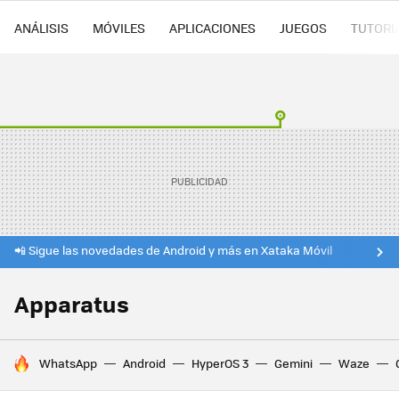
ANÁLISIS
MÓVILES
APLICACIONES
JUEGOS
TUTORI
📲 Sigue las novedades de Android y más en Xataka Móvil
Apparatus
HOY SE HABLA DE
WhatsApp
Android
HyperOS 3
Gemini
Waze