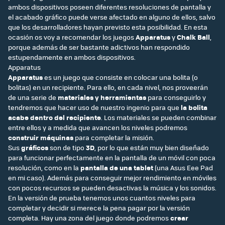
ambos dispositivos poseen diferentes resoluciones de pantalla y
el acabado gráfico puede verse afectado en alguno de ellos, salvo
que los desarrolladores hayan previsto esta posibilidad. En esta
ocasión os voy a recomendar los juegos
Apparatus
y
Chalk Ball
,
porque además de ser bastante adictivos han respondido
estupendamente en ambos dispositivos.
Apparatus
Apparatus
es un juego que consiste en colocar una bolita (o
bolitas) en un recipiente. Para ello, en cada nivel, nos proveerán
de una serie de
materiales y herramientas
para conseguirlo y
tendremos que hacer uso de nuestro ingenio para que
la bolita
acabe dentro del recipiente
. Los materiales se pueden combinar
entre ellos y a medida que avancen los niveles podremos
construir máquinas
para completar la misión.
Sus
gráficos
son de tipo
3D
, por lo que están muy bien diseñado
para funcionar perfectamente en la pantalla de un móvil con poca
resolución, como en la
pantalla de una tablet
(una Asus Eee Pad
en mi caso). Además para conseguir mejor rendimiento en móviles
con pocos recursos se pueden desactivas la música y los sonidos.
En la versión de prueba tenemos unos cuantos niveles para
completar y decidir si merece la pena pagar por la versión
completa. Hay una zona del juego donde podremos
crear