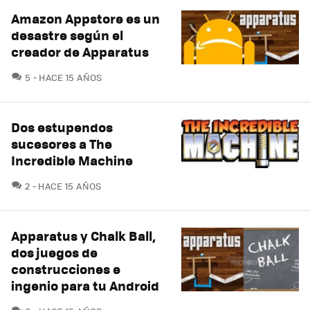
Amazon Appstore es un
desastre según el
creador de Apparatus
COMENTARIOS
5
HACE 15 AÑOS
Dos estupendos
sucesores a The
Incredible Machine
COMENTARIOS
2
HACE 15 AÑOS
Apparatus y Chalk Ball,
dos juegos de
construcciones e
ingenio para tu Android
COMENTARIOS