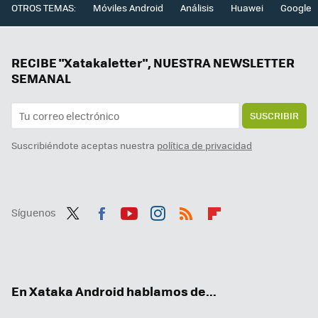
OTROS TEMAS:
Móviles Android
Análisis
Huawei
Google
RECIBE "Xatakaletter", NUESTRA NEWSLETTER
SEMANAL
SUSCRIBIR
Suscribiéndote aceptas nuestra
política de privacidad
Síguenos
Twit
Fac
You
Inst
RSS
Flip
ter
ebo
tub
agr
boa
ok
e
am
rd
En Xataka Android hablamos de...