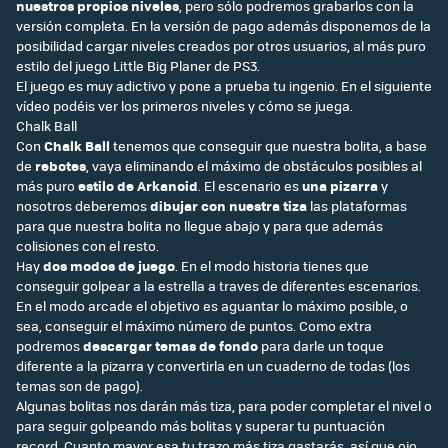
nuestros propios niveles
, pero sólo podremos grabarlos con la
versión completa. En la versión de pago además disponemos de la
posibilidad cargar niveles creados por otros usuarios, al más puro
estilo del juego Little Big Planer de PS3.
El juego es muy adictivo y pone a prueba tu ingenio. En el siguiente
vídeo podéis ver los primeros niveles y cómo se juega.
Chalk Ball
Con
Chalk Ball
tenemos que conseguir que nuestra bolita, a base
de
rebotes
, vaya eliminando el máximo de obstáculos posibles al
más puro
estilo de Arkanoid
. El escenario es
una pizarra
y
nosotros deberemos
dibujar con nuestra tiza
las plataformas
para que nuestra bolita no llegue abajo y para que además
colisiones con el resto.
Hay
dos modos de juego
. En el modo historia tienes que
conseguir golpear a la estrella a traves de diferentes escenarios.
En el modo arcade el objetivo es aguantar lo máximo posible, o
sea, conseguir el máximo número de puntos. Como extra
podremos
descargar temas de fondo
para darle un toque
diferente a la pizarra y convertirla en un cuaderno de todas (los
temas son de pago).
Algunas bolitas nos darán más tiza, para poder completar el nivel o
para seguir golpeando más bolitas y superar tu puntuación
record. Cuanto mayor esa tu trazo más tiza gastarás, así que ojo