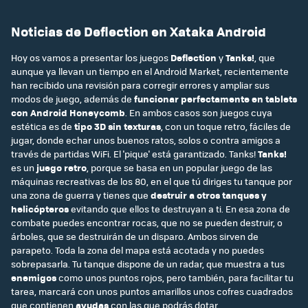
Noticias de Deflection en Xataka Android
Hoy os vamos a presentar los juegos
Deflection
y
Tanks!
, que
aunque ya llevan un tiempo en el Android Market, recientemente
han recibido una revisión para corregir errores y ampliar sus
modos de juego, además de
funcionar perfectamente en tablets
con Android Honeycomb
. En ambos casos son juegos cuya
estética es de
tipo 3D sin texturas
, con un toque retro, fáciles de
jugar, donde echar unos buenos ratos, solos o contra amigos a
través de partidas WiFi. El 'pique' está garantizado. Tanks!
Tanks!
es un
juego retro
, porque se basa en un popular juego de las
máquinas recreativas de los 80, en el que tú diriges tu tanque por
una zona de guerra y tienes que
destruir a otros tanques y
helicópteros
evitando que ellos te destruyan a ti. En esa zona de
combate puedes encontrar rocas, que no se pueden destruir, o
árboles, que se destruirán de un disparo. Ambos sirven de
parapeto. Toda la zona del mapa está acotada y no puedes
sobrepasarla. Tu tanque dispone de un radar, que muestra a tus
enemigos
como unos puntos rojos, pero también, para facilitar tu
tarea, marcará con unos puntos amarillos unos cofres cuadrados
que contienen
ayudas
con las que podrás dotar