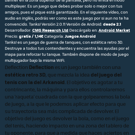
multiplayer. Es un juego que debes probar solo o mejor con tus
amigos, pues el pique está garantizado. En el siguiente vídeo, con
audio en inglés, podrás ver como es este juego por si aun no te ha
convencido. Tanks! Versión 2.0.11 Versión de Android:
desde 2.1
Desarrollador:
CMG Research Ltd
Descárgalo en:
Android Market
Precio:
gratis / 1,14€
Categoría:
Juegos Android
Tanks! es un juego de guerra de tanques, con estética retro 3D.
Destruye a todos tus contendientes y encuentra las ayudas por el
mapa para reforzar tu tanque. También dispone de modo de juego
multijugador bajo la misma WiFi.
Deflection
Deflection
es un juego también con una
estética retro 3D
del juego del
, que mezcla la idea
tenis con la del Arkanoid
. El objetivo es agotar a tu
contrincante, la máquina y para ellos controlaremos
una 'raqueta' cuadrada con la que golpearemos la bola
de juego, a la que le podemos aplicar efecto para que
su trayectoria sea más complicada de devolver. El
objetivo del juego es devolver la bola, como en el juego
del tenis, haciendo impacto en una zona del tablero de
tu oponente, para que a medida que haces aciertos en