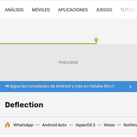
ANÁLISIS
MÓVILES
APLICACIONES
JUEGOS
TUTORI
📲 Sigue las novedades de Android y más en Xataka Móvil
Deflection
HOY SE HABLA DE
WhatsApp
Android Auto
HyperOS 3
Waze
Nothin