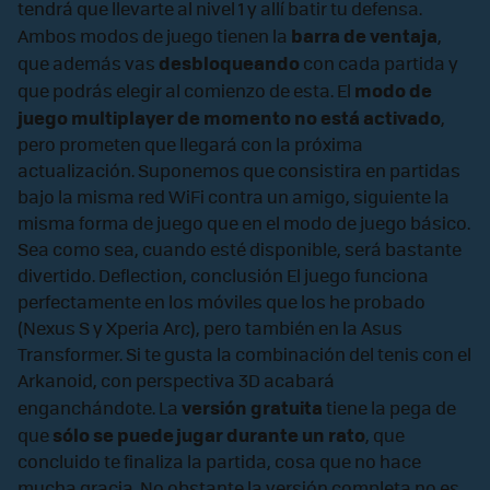
tendrá que llevarte al nivel 1 y allí batir tu defensa.
barra de ventaja
Ambos modos de juego tienen la
,
desbloqueando
que además vas
con cada partida y
modo de
que podrás elegir al comienzo de esta. El
juego multiplayer de momento no está activado
,
pero prometen que llegará con la próxima
actualización. Suponemos que consistira en partidas
bajo la misma red WiFi contra un amigo, siguiente la
misma forma de juego que en el modo de juego básico.
Sea como sea, cuando esté disponible, será bastante
divertido. Deflection, conclusión El juego funciona
perfectamente en los móviles que los he probado
(Nexus S y Xperia Arc), pero también en la Asus
Transformer. Si te gusta la combinación del tenis con el
Arkanoid, con perspectiva 3D acabará
versión gratuita
enganchándote. La
tiene la pega de
sólo se puede jugar durante un rato
que
, que
concluido te finaliza la partida, cosa que no hace
mucha gracia. No obstante la versión completa no es