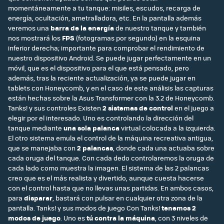
momentáneamente a tu tanque: misiles, escudos, recarga de
energía, ocultación, ametralladora, etc. En la pantalla además
veremos una
barra de la energía
de nuestro tanque y también
nos mostrará los
FPS
(fotogramas por segundo) en la esquina
inferior derecha; importante para comprobar el rendimiento de
nuestro dispositivo Android. Se puede jugar perfectamente en un
móvil, que es el dispositivo para el que está pensado, pero
además, tras la reciente actualización, ya se puede jugar en
tablets con Honeycomb, y en el caso de este análisis las capturas
están hechas sobre la Asus Transformer con la 3.2 de Honeycomb.
Tanks! y sus controles Existen
2 sistemas de control
en el juego a
elegir por el interesado. Uno es controlando la dirección del
tanque mediante
una sola palanca
virtual colocada a la izquierda.
El otro sistema emula el control de la máquina recreativa antigua,
que se manejaba con
2 palancas
, donde cada una actuaba sobre
cada oruga del tanque. Con cada dedo controlaremos la oruga de
cada lado como muestra la imagen. El sistema de las 2 palancas
creo que es el más realista y divertido, aunque cuesta hacerse
con el control hasta que no llevas unas partidas. En ambos casos,
para
disparar
, bastará con pulsar en cualquier otra zona de la
pantalla. Tanks! y sus modos de juego Con Tanks!
tenemos 2
modos de juego
. Uno es
tú contra la máquina
, con 3 niveles de