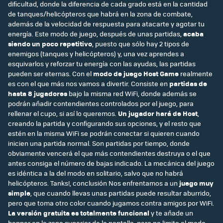
dificultad, donde la diferencia de cada grado está en la cantidad
de tanques/helicópteros que habrá en la zona de combate,
además de la velocidad de respuesta para atacarte y agotar tu
energía. Este modo de juego, después de unas partidas,
acaba
siendo un poco repetitivo
, puesto que sólo hay 2 tipos de
enemigos (tanques y helicópteros) y, una vez aprendes a
esquivarlos y reforzar tu energía con las ayudas, las partidas
pueden ser eternas. Con el
modo de juego Host Game
realmente
es con el que más nos vamos a divertir. Consiste en
partidas de
hasta 8 jugadores
bajo la misma red WiFi, donde además se
podrán añadir contendientes controlados por el juego, para
rellenar el cupo, si así lo queremos.
Un jugador hará de Host
,
creando la partida y configurando sus opciones, y el resto que
estén en la misma WiFi se podrán conectar si quieren cuando
inicien una partida normal. Son partidas por tiempo, donde
obviamente vencerá el que más contendientes destruya o el que
antes consiga el número de bajas indicado. La mecánica del juego
es idéntica a la del modo en solitario, salvo que no habrá
helicópteros. Tanks!, conclusión Nos enfrentamos a un
juego muy
simple
, que cuando llevas unas partidas puede resultar aburrido,
pero que toma otro color cuando jugamos contra amigos por WiFi.
La versión gratuita es totalmente funcional
y te añade un
banner en la zona superior de la pantalla, pero no limita el modo