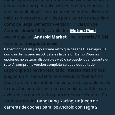
demasiado cara pero, si no lo tienes claro, espera a la
versión multiplayer, con la que realmente se disfrutará
más. Te mostramos un vídeo por si aun no tienes claro
cómo se juega. Deflection Versión 1.1.4 Versión de
desde 1.6
Meteor Pixel
Android:
Desarrollador:
Android Market
gratis / 0,91€
Descárgalo en:
Precio:
Juegos Android
Categoría:
Deflecticon es un juego arcade retro que desafía tus reflejos. Es
como un tenis pero en 3D. Esta es la versión Demo. Algunas
opciones no estarán disponibles y sólo se puede jugar durante un
rato. Al comprar la versión completa se desbloquea todo.
Espero que os hayan resultado interesantes ambos
juegos. En mi caso, tanto en el Nexus S, Xperia Arc y
Asus Transformer ambos funcionaron sin problema. Si
tu móvil no permite instalarlo o funciona mal deja un
aviso en los comentarios para el resto de lectores. En
Xataka Android |
Bang Bang Racing, un juego de
carreras de coches para los Android con Tegra 2