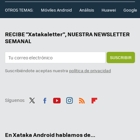
OTROS TEMAS:
Móviles Android
Análisis
Huawei
Google
RECIBE "Xatakaletter", NUESTRA NEWSLETTER
SEMANAL
SUSCRIBIR
Suscribiéndote aceptas nuestra
política de privacidad
Síguenos
Twit
Fac
You
Inst
RSS
Flip
ter
ebo
tub
agr
boa
ok
e
am
rd
En Xataka Android hablamos de...