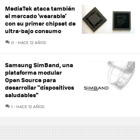
MediaTek ataca también
el mercado 'wearable'
con su primer chipset de
ultra-bajo consumo
COMENTARIOS
0
HACE 12 AÑOS
Samsung SimBand, una
plataforma modular
Open Source para
desarrollar "dispositivos
saludables"
COMENTARIOS
1
HACE 12 AÑOS