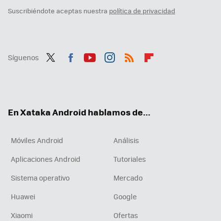
Suscribiéndote aceptas nuestra
política de privacidad
Síguenos
Twit
Fac
You
Inst
RSS
Flip
ter
ebo
tub
agr
boa
ok
e
am
rd
En Xataka Android hablamos de...
Móviles Android
Análisis
Aplicaciones Android
Tutoriales
Sistema operativo
Mercado
Huawei
Google
Xiaomi
Ofertas