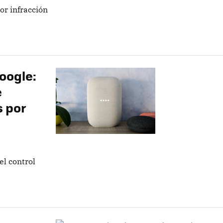
r infracción
Google:
e
s por
l control