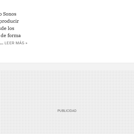
io Sonos
producir
de los
e de forma
..
LEER MÁS »