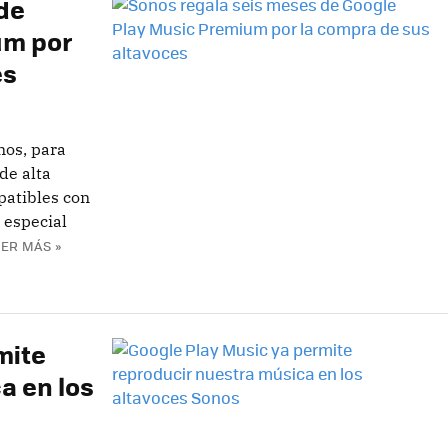
de
um por
es
nos, para
de alta
patibles con
 especial
EER MÁS »
mite
a en los