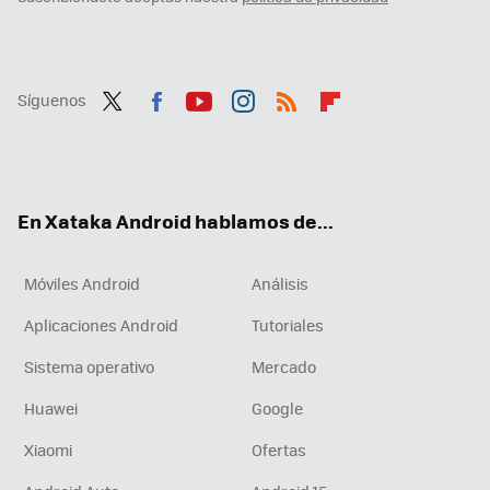
Síguenos
Twit
Fac
You
Inst
RSS
Flip
ter
ebo
tub
agr
boa
ok
e
am
rd
En Xataka Android hablamos de...
Móviles Android
Análisis
Aplicaciones Android
Tutoriales
Sistema operativo
Mercado
Huawei
Google
Xiaomi
Ofertas