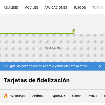
ANÁLISIS
MÓVILES
APLICACIONES
JUEGOS
TUTORI
📲 Sigue las novedades de Android y más en Xataka Móvil
Tarjetas de fidelización
HOY SE HABLA DE
WhatsApp
Android
HyperOS 3
Gemini
Waze