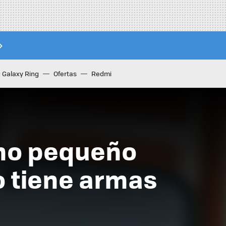
Galaxy Ring
Ofertas
Redmi
mano pequeño
o tiene armas