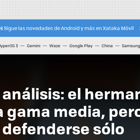
📲 Sigue las novedades de Android y más en Xataka Móvil
HyperOS 3
Gemini
Waze
Google Play
China
Samsung 
, análisis: el her
a gama media, per
 defenderse sólo