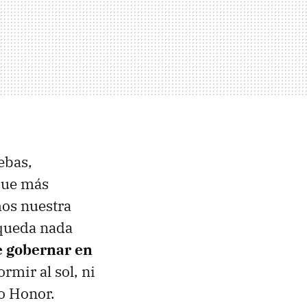
ebas,
 que más
mos nuestra
 queda nada
e gobernar en
rmir al sol, ni
o Honor.