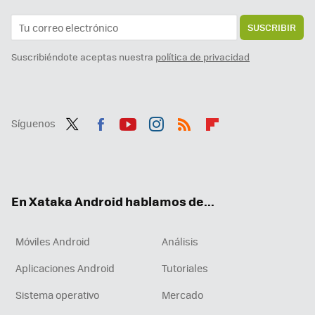
SUSCRIBIR
Suscribiéndote aceptas nuestra
política de privacidad
Síguenos
Twit
Fac
You
Inst
RSS
Flip
ter
ebo
tub
agr
boa
ok
e
am
rd
En Xataka Android hablamos de...
Móviles Android
Análisis
Aplicaciones Android
Tutoriales
Sistema operativo
Mercado