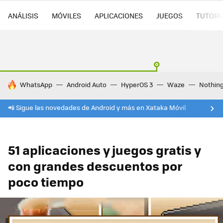
ANÁLISIS
MÓVILES
APLICACIONES
JUEGOS
TUTORI
HOY SE HABLA DE
WhatsApp
Android Auto
HyperOS 3
Waze
Nothin
📲 Sigue las novedades de Android y más en Xataka Móvil
51 aplicaciones y juegos gratis y
con grandes descuentos por
poco tiempo