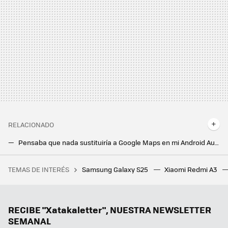
RELACIONADO
Pensaba que nada sustituiría a Google Maps en mi Android Auto. Y no ha sido Waze: el renacer de TomTom me ha cautivado
El modo desarrollador de Android Auto puede ser un gran desconocido para muchos, pero para mi tiene dos opciones esenciales
TEMAS DE INTERÉS
Samsung Galaxy S25
Xiaomi Redmi A3
Tom Cruise sobre el entrenamiento a los 63: "Es como cepillarse los dientes: solo lleva un minuto, pero tienes que hacerlo"
Mi móvil Android va mucho más rápido desde que he desactivado esta opción
RECIBE "Xatakaletter", NUESTRA NEWSLETTER
SEMANAL