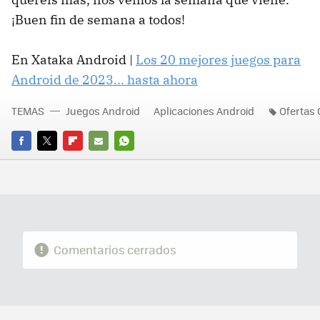
¡Buen fin de semana a todos!
En Xataka Android |
Los 20 mejores juegos para
Android de 2023... hasta ahora
TEMAS
Juegos Android
Aplicaciones Android
Ofertas 
FACEBOOK
TWITTER
FLIPBOARD
E-
WHATSAPP
MAIL
Comentarios cerrados