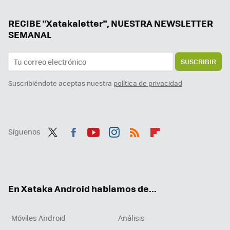
94 ofertas de Google Play: aplicaciones y juegos gratis y con grandes descuentos por poco tiempo
'TanTan' no es un redoble de tambores, es "el Tinder de China" en el que encuentras el amor evitando 'red flags'
RECIBE "Xatakaletter", NUESTRA NEWSLETTER
SEMANAL
SUSCRIBIR
Suscribiéndote aceptas nuestra
política de privacidad
Síguenos
Twit
Fac
You
Inst
RSS
Flip
ter
ebo
tub
agr
boa
ok
e
am
rd
En Xataka Android hablamos de...
Móviles Android
Análisis