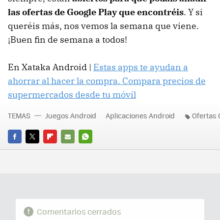
las ofertas de Google Play que encontréis
. Y si
queréis más, nos vemos la semana que viene.
¡Buen fin de semana a todos!
En Xataka Android |
Estas apps te ayudan a
ahorrar al hacer la compra. Compara precios de
supermercados desde tu móvil
TEMAS
Juegos Android
Aplicaciones Android
Ofertas 
FACEBOOK
TWITTER
FLIPBOARD
E-
WHATSAPP
MAIL
Comentarios cerrados