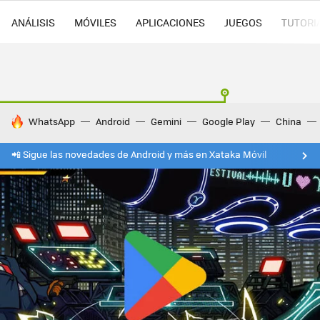
ANÁLISIS
MÓVILES
APLICACIONES
JUEGOS
TUTORI
HOY SE HABLA DE
WhatsApp
Android
Gemini
Google Play
China
📲 Sigue las novedades de Android y más en Xataka Móvil