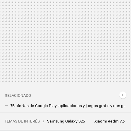
RELACIONADO
76 ofertas de Google Play: aplicaciones y juegos gratis y con grandes descuentos por poco tiempo
68 ofertas de Google Play: aplicaciones y juegos gratis y con grandes descuentos por poco tiempo
TEMAS DE INTERÉS
Samsung Galaxy S25
Xiaomi Redmi A3
Ni ingeniería ni programación: la generación Z 'pasa' de carreras tecnológicas. Tienen otro sector favorito