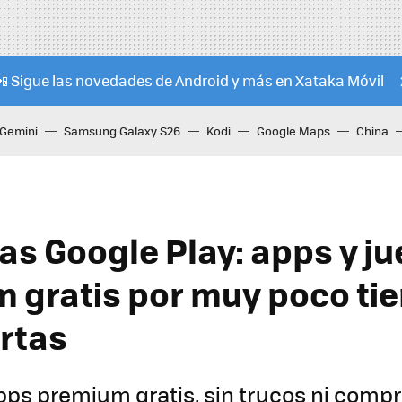
📲 Sigue las novedades de Android y más en Xataka Móvil
Gemini
Samsung Galaxy S26
Kodi
Google Maps
China
tas Google Play: apps y j
 gratis por muy poco ti
rtas
pps premium gratis, sin trucos ni compr