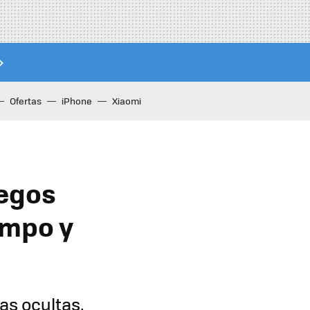
Ofertas
iPhone
Xiaomi
uegos
empo y
as ocultas,