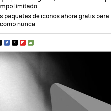
iempo limitado
s paquetes de iconos ahora gratis para 
d como nunca
FACEBOOK
TWITTER
FLIPBOARD
E-
MAIL