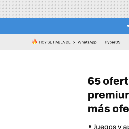
HOY SE HABLA DE
WhatsApp
HyperOS
65 ofer
premium
más ofe
Juegos y a