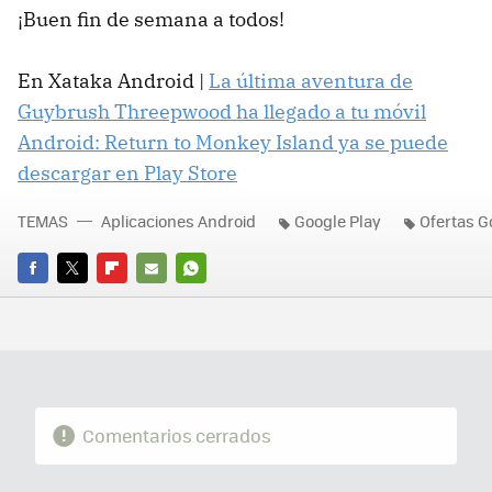
¡Buen fin de semana a todos!
En Xataka Android |
La última aventura de
Guybrush Threepwood ha llegado a tu móvil
Android: Return to Monkey Island ya se puede
descargar en Play Store
TEMAS
Aplicaciones Android
Google Play
Ofertas G
FACEBOOK
TWITTER
FLIPBOARD
E-
WHATSAPP
MAIL
Comentarios cerrados