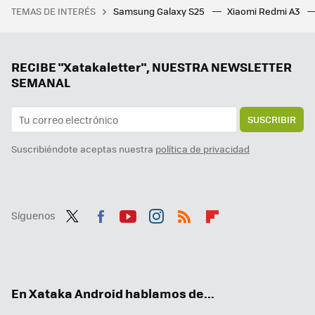
TEMAS DE INTERÉS
Samsung Galaxy S25
Xiaomi Redmi A3
28 autoras para informarse y reflexionar sobre videojuegos
Tener IA en el móvil está bien, pero un agente es mucho mejor. Magic AI de Honor me ha parecido tan útil como impresionante
Gemini llega a Android Auto para que no te distraigas al volante: así es conducir con la IA de Google
RECIBE "Xatakaletter", NUESTRA NEWSLETTER
SEMANAL
SUSCRIBIR
Suscribiéndote aceptas nuestra
política de privacidad
Síguenos
Twit
Fac
You
Inst
RSS
Flip
ter
ebo
tub
agr
boa
ok
e
am
rd
En Xataka Android hablamos de...