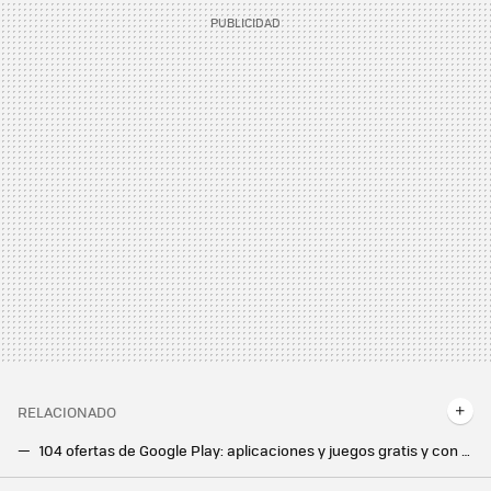
RELACIONADO
104 ofertas de Google Play: aplicaciones y juegos gratis y con grandes descuentos por poco tiempo
89 ofertas de Google Play: aplicaciones y juegos gratis y con grandes descuentos por poco tiempo