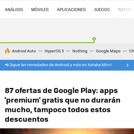
ANÁLISIS
MÓVILES
APLICACIONES
JUEGOS
TUTORI
HOY SE HABLA DE
Android Auto
HyperOS 3
Nothing
Google Maps
Ch
📲 Sigue las novedades de Android y más en Xataka Móvil
87 ofertas de Google Play: apps
'premium' gratis que no durarán
mucho, tampoco todos estos
descuentos