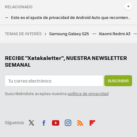
RELACIONADO
Este es el ajuste de privacidad de Android Auto que recomiendo cambiar si viajas en coche con tus amigos o familia
Admitámoslo: WhatsApp en Android Auto es lo peor. Google tiene un plan para mejorarlo
TEMAS DE INTERÉS
Samsung Galaxy S25
Xiaomi Redmi A3
Ya están aquí las rebajas de Nike con descuentos de hasta el 50%: estos son sus mejores chollos
Android Auto 13.5 es la primera actualización de Android Auto 2025. La beta llega con extra de 'spanglish'
Compartir archivos ahora es más fácil que nunca en Android. Google libera la versión mejorada de Quick Share, esto es lo que cambia
RECIBE "Xatakaletter", NUESTRA NEWSLETTER
SEMANAL
SUSCRIBIR
Suscribiéndote aceptas nuestra
política de privacidad
Síguenos
Twit
Fac
You
Inst
RSS
Flip