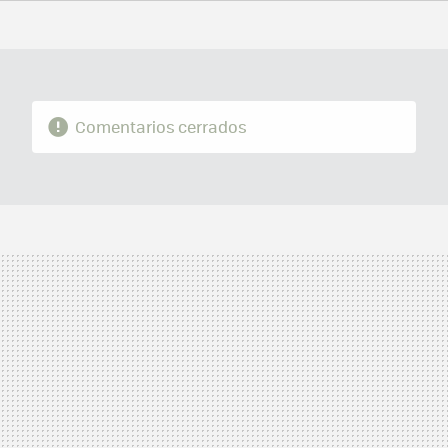
FACEBOOK
TWITTER
FLIPBOARD
E-
WHATSAPP
MAIL
Comentarios cerrados