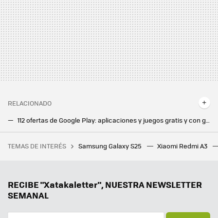
RELACIONADO
112 ofertas de Google Play: aplicaciones y juegos gratis y con grandes descuentos por poco tiempo
He probado las apps más populares para grabar llamadas y se me han quitado las ganas de grabar llamadas
TEMAS DE INTERÉS
Samsung Galaxy S25
Xiaomi Redmi A3
Los videojuegos aterrizan en la tienda LEGO® con los nuevos sets de Fortnite, The Legend of Zelda, Animal Crossing y más
15 años más tarde, WhatsApp ya no quiere usar los contactos de tu móvil, sino los suyos propios. Todo lo que va a cambiar
Samsung quiere poner en tus manos un enfermero digital y personal. Ahora esta aplicación de los Galaxy se actualiza con registros médicos
RECIBE "Xatakaletter", NUESTRA NEWSLETTER
SEMANAL