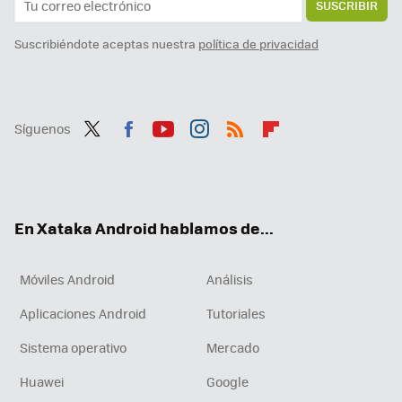
SUSCRIBIR
Suscribiéndote aceptas nuestra
política de privacidad
Síguenos
Twit
Fac
You
Inst
RSS
Flip
ter
ebo
tub
agr
boa
ok
e
am
rd
En Xataka Android hablamos de...
Móviles Android
Análisis
Aplicaciones Android
Tutoriales
Sistema operativo
Mercado
Huawei
Google