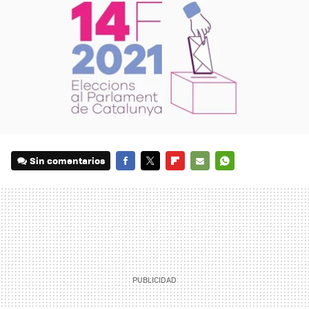
Sin comentarios
FACEBOOK
TWITTER
FLIPBOARD
E-
WHATSAPP
MAIL