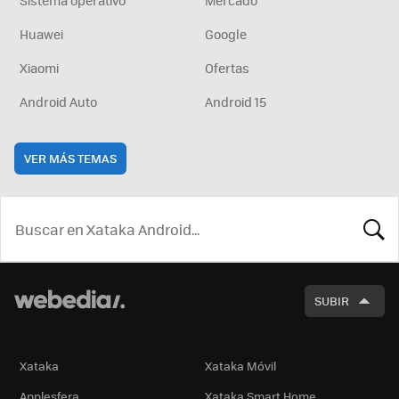
Sistema operativo
Mercado
Huawei
Google
Xiaomi
Ofertas
Android Auto
Android 15
VER MÁS TEMAS
BUSCA
SUBIR
Xataka
Xataka Móvil
Applesfera
Xataka Smart Home