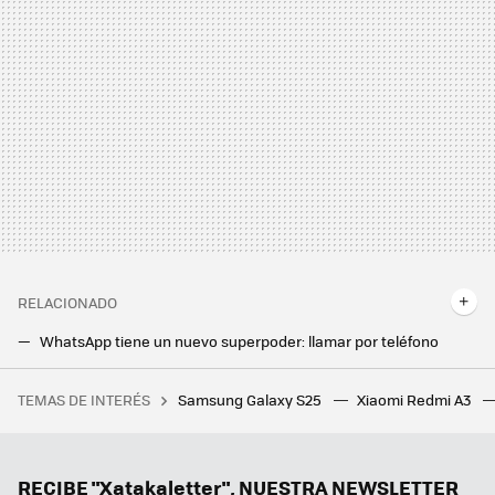
RELACIONADO
WhatsApp tiene un nuevo superpoder: llamar por teléfono
El último error de WhatsApp te deja mudo durante una llamada. Esto es lo que puedes hacer para evitarlo
TEMAS DE INTERÉS
Samsung Galaxy S25
Xiaomi Redmi A3
RootedCon está dispuesta a llegar al Constitucional si tiene que hacerlo: "LaLiga ha hackeado la ley" con los bloqueos de IPs
Mi nueva app favorita de mi Google Pixel es una que no estaba usando nunca
Este es el truco para compartir la pantalla de tu móvil en Android Auto y entretener así a tus pasajeros
RECIBE "Xatakaletter", NUESTRA NEWSLETTER