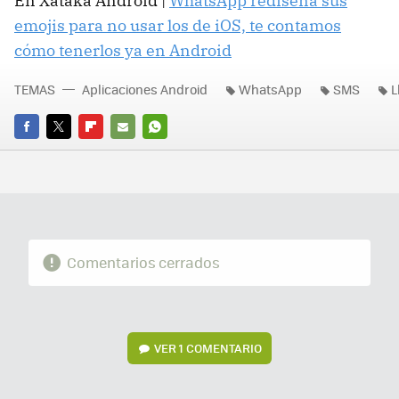
En Xataka Android |
WhatsApp rediseña sus
emojis para no usar los de iOS, te contamos
cómo tenerlos ya en Android
TEMAS
Aplicaciones Android
WhatsApp
SMS
L
FACEBOOK
TWITTER
FLIPBOARD
E-
WHATSAPP
MAIL
Comentarios cerrados
VER
1 COMENTARIO