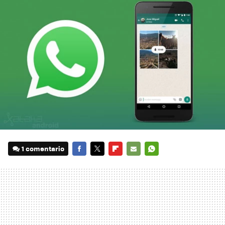
1 comentario
FACEBOOK
TWITTER
FLIPBOARD
E-
WHATSAPP
MAIL