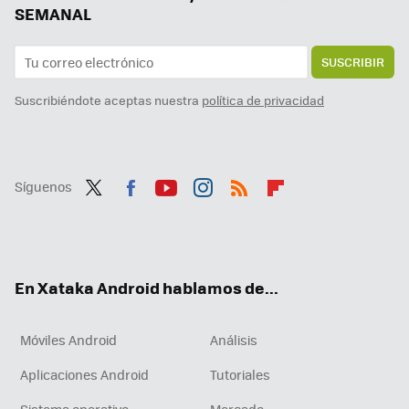
SEMANAL
SUSCRIBIR
Suscribiéndote aceptas nuestra
política de privacidad
Síguenos
Twit
Fac
You
Inst
RSS
Flip
ter
ebo
tub
agr
boa
ok
e
am
rd
En Xataka Android hablamos de...
Móviles Android
Análisis
Aplicaciones Android
Tutoriales