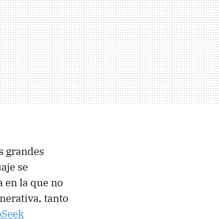
os grandes
aje se
 en la que no
erativa, tanto
pSeek