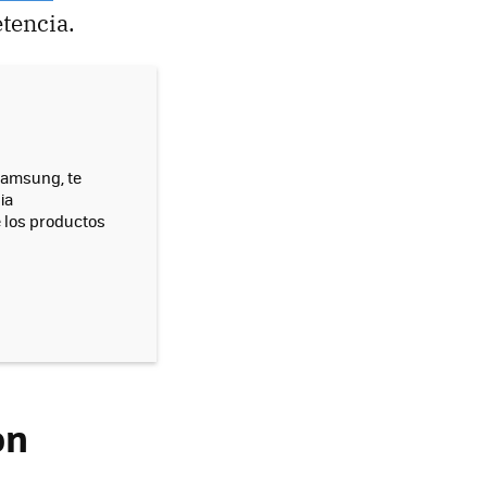
tencia.
 Samsung, te
ia
e los productos
on