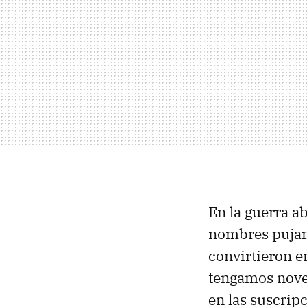
En la guerra ab
nombres pujand
convirtieron e
tengamos noved
en las suscrip