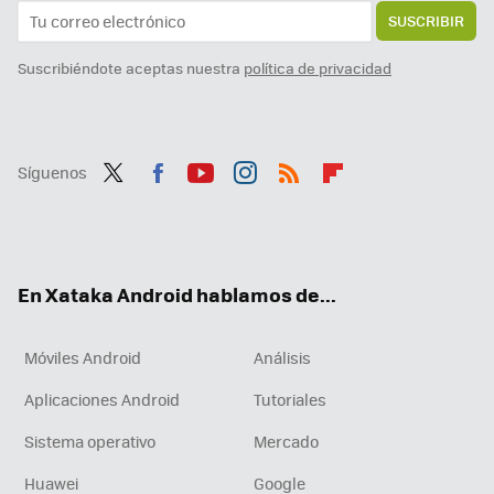
SUSCRIBIR
Suscribiéndote aceptas nuestra
política de privacidad
Síguenos
Twit
Fac
You
Inst
RSS
Flip
ter
ebo
tub
agr
boa
ok
e
am
rd
En Xataka Android hablamos de...
Móviles Android
Análisis
Aplicaciones Android
Tutoriales
Sistema operativo
Mercado
Huawei
Google