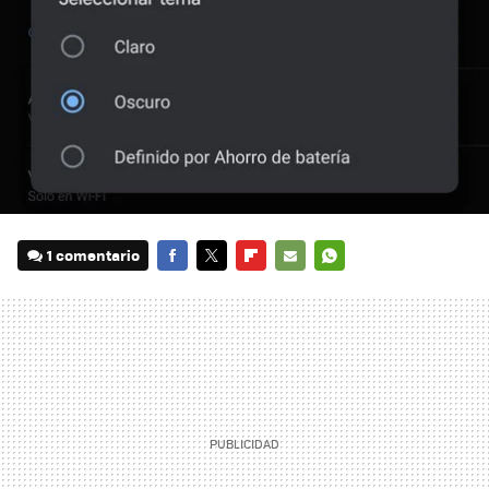
1 comentario
FACEBOOK
TWITTER
FLIPBOARD
E-
WHATSAPP
MAIL