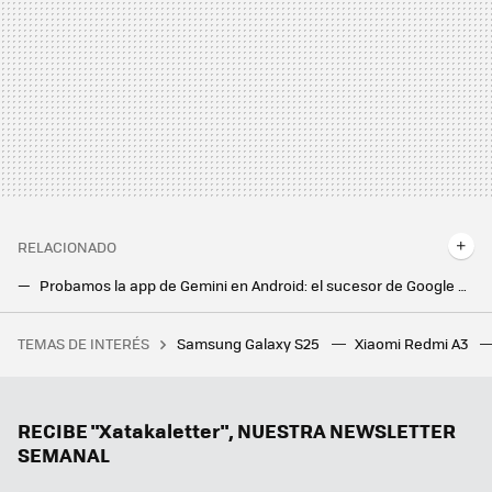
RELACIONADO
Probamos la app de Gemini en Android: el sucesor de Google Assistant tiene nuevos trucos bajo la manga
La IA de Google impulsa la productividad. Probamos NotebookLM: resúmenes y respuestas de documentos PDF y web
TEMAS DE INTERÉS
Samsung Galaxy S25
Xiaomi Redmi A3
En 1970, un zoólogo soltó una especie de roedor en el Cáucaso para repoblarlo. Un siglo después el destrozo es gigantesco
Poca gente conoce estas cinco funciones de Waze pero para mí son esenciales
Wiseplay es una app gratis imprescindible en mi Android TV: reproduce cualquier contenido y lista IPTV que le ponga por delante
RECIBE "Xatakaletter", NUESTRA NEWSLETTER
SEMANAL